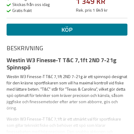
1 349 KR
Skickas från oss idag
Rek. pris 1 849 kr
Gratis frakt
KÖP
BESKRIVNING
Westin W3 Finesse-T T&C 7,1ft 2ND 7-21g
Spinnspö
Westin W3 Finesse-T T&C 7,1ft 2ND 7-21g är ett spinnspö designat
för den kräsne sportfiskaren som vill ha maximal kontroll vid fiske
med lättare beten. "T&C" står för "Texas & Carolina", vilket gör detta
spö optimalt för tekniker som kräver precision och känsla, såsom
jiggfiske och finessemetoder efter arter som abborre, gös och
öring.
Westin W3 Finesse-T T&C 7,1ft är ett utmärkt val för sportfiskare
som gillar tekniskt fiske och behöver ett spö som klarar
finessebeten med hög precision. Den snabba aktionen och