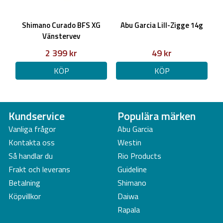
Shimano Curado BFS XG
Abu Garcia Lill-Zigge 14g
Vänstervev
2 399 kr
49 kr
KÖP
KÖP
Kundservice
Populära märken
Vanliga frågor
Abu Garcia
Kontakta oss
Westin
Så handlar du
Rio Products
Frakt och leverans
Guideline
Betalning
Shimano
Köpvillkor
Daiwa
Rapala