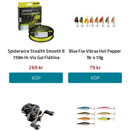
2-delat
Transportlängd: 112cm
Aktion: Fast (snabb toppig)
Spö vikt: 130g
Power: Medium
Kastvikt: 7-21g
Spiderwire Stealth Smooth 8
Blue Fox Vibrax Hot Pepper
150m Hi-Vis Gul Flätlina
Nr 4 10g
269 kr
79 kr
KÖP
KÖP