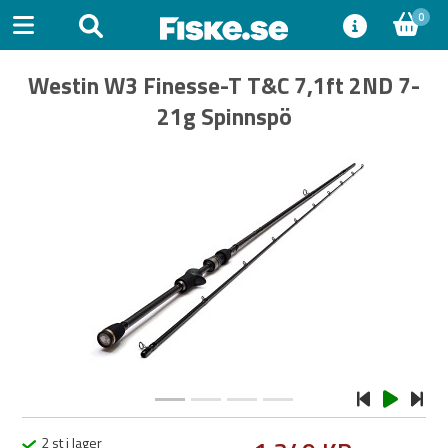
0
Westin W3 Finesse-T T&C 7,1ft 2ND 7-
21g Spinnspö
Previous
Next
2 st i lager