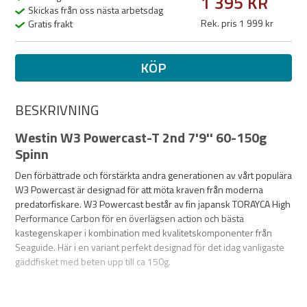
1 395 KR
Skickas från oss nästa arbetsdag
Rek. pris 1 999 kr
Gratis frakt
KÖP
BESKRIVNING
Westin W3 Powercast-T 2nd 7'9'' 60-150g
Spinn
Den förbättrade och förstärkta andra generationen av vårt populära
W3 Powercast är designad för att möta kraven från moderna
predatorfiskare. W3 Powercast består av fin japansk TORAYCA High
Performance Carbon för en överlägsen action och bästa
kastegenskaper i kombination med kvalitetskomponenter från
Seaguide. Här i en variant perfekt designad för det idag vanligaste
gäddfisket med beten upp till ca 150g.