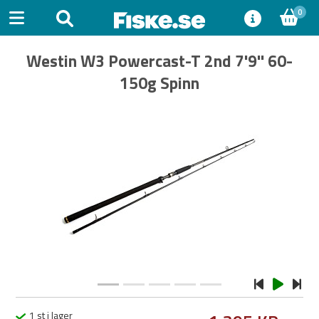
0
Westin W3 Powercast-T 2nd 7'9'' 60-
150g Spinn
Previous
Next
1 st i lager