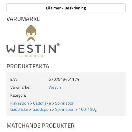
Egenskaper:
Läs mer - Beskrivning
Rullfäste: SKC Trigger
VARUMÄRKE
Ringar: Seaguide LTS
Krokhållare: Seaguide Dhook
Klinga: TORAYCA High Performance Carbon, förstärkt med 1k
wowen Carbon
Handtag: Högkvalitativ EVA
Längd: 7,9ft
Kastvikt: 60-150g
Delbart på mitten
PRODUKTFAKTA
EAN:
5707549461174
Varumärke:
Westin
Kategori:
Fiskespön
>
Gäddfiske
>
Spinnspön
Gäddfiske
>
Gäddspön
>
Spinnspön
>
100-150g
MATCHANDE PRODUKTER