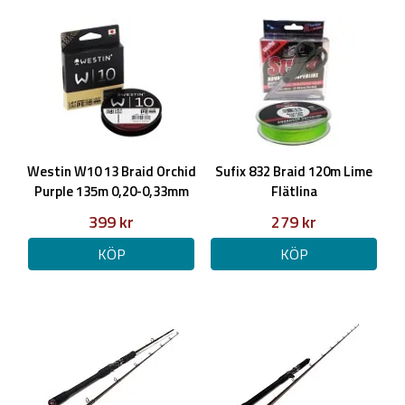
Specifikationer:
Storlek: 301BC
Vänstervev
Kullager: 10+1BB
Vikt: 245g
Utväxling: 5,6:1 / 70cm
Linkapacitiet: 0,30mm 230m
Broms: 12kg
Westin W10 13 Braid Orchid
Sufix 832 Braid 120m Lime
Purple 135m 0,20-0,33mm
Flätlina
399 kr
279 kr
KÖP
KÖP