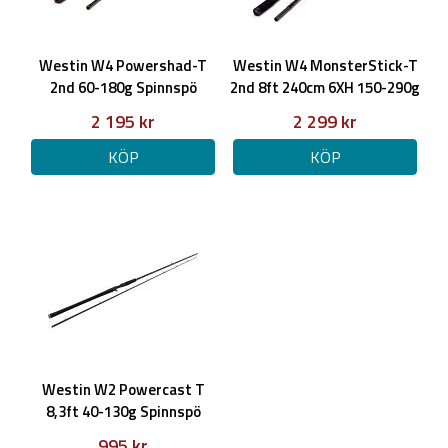
Westin W4 Powershad-T
Westin W4 MonsterStick-T
2nd 60-180g Spinnspö
2nd 8ft 240cm 6XH 150-290g
1+1sec
2 195 kr
2 299 kr
KÖP
KÖP
Westin W2 Powercast T
8,3ft 40-130g Spinnspö
995 kr