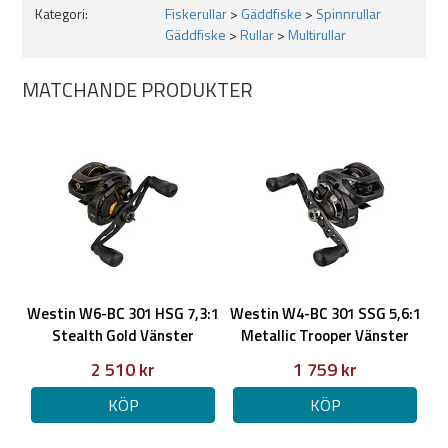
Kategori:
Fiskerullar
>
Gäddfiske
>
Spinnrullar
Egenskaper:
Gäddfiske
>
Rullar
>
Multirullar
Aluminiumstativ och gavel i kolfiber
Storlek 300 har hel aluminiumram
MATCHANDE PRODUKTER
10+1 tätade rostfria kullager
Levereras med kolfiberhandtag
Halkfria gummiknoppar på handtaget
6-stifts centrifugalbroms
Stay-On gavel
Stay-On slirbromsratt
Broms med klickljud
Fast Line Connector på spolen
Levereras i ett skyddande hårt fodral
Smord med 3 olika typer av fett
Westin W6-BC 301 HSG 7,3:1
Westin W4-BC 301 SSG 5,6:1
Multi Stack Carbon-broms
Stealth Gold Vänster
GT-A utväxling
Metallic Trooper Vänster
ION Rambeläggning
2 510 kr
1 759 kr
Dubbelanodiserat stjärnhjul
KÖP
KÖP