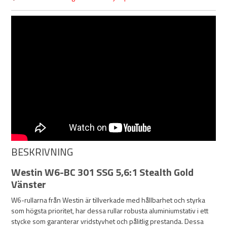
BESKRIVNING
Westin W6-BC 301 SSG 5,6:1 Stealth Gold
Vänster
W6-rullarna från Westin är tillverkade med hållbarhet och styrka
som högsta prioritet, har dessa rullar robusta aluminiumstativ i ett
stycke som garanterar vridstyvhet och pålitlig prestanda. Dessa