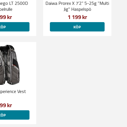
uego LT 2500D
Daiwa Prorex X 7'2'' 5-25g "Multi
elrulle
Jig" Haspelspö
99 kr
1 199 kr
KÖP
KÖP
xperience Vest
99 kr
KÖP