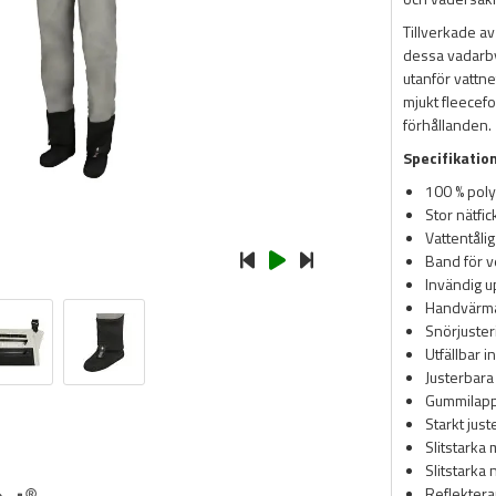
Tillverkade av
dessa vadarby
utanför vattn
mjukt fleecefo
förhållanden.
Specifikatio
100 % pol
Stor nätfic
Vattentålig
Band för v
Invändig 
Handvärmar
Snörjuster
Utfällbar 
Justerbara
Gummilappa
Starkt just
Slitstarka
Slitstarka
Reflekter