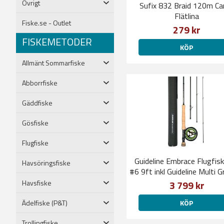
Övrigt
Sufix 832 Braid 120m C
Flätlina
Fiske.se - Outlet
279 kr
FISKEMETODER
KÖP
Allmänt Sommarfiske
Abborrfiske
Gäddfiske
Gösfiske
Flugfiske
Guideline Embrace Flugfis
Havsöringsfiske
#6 9ft inkl Guideline Multi Grip håv
på köpet!
Havsfiske
3 799 kr
Ädelfiske (P&T)
KÖP
Trollingfiske