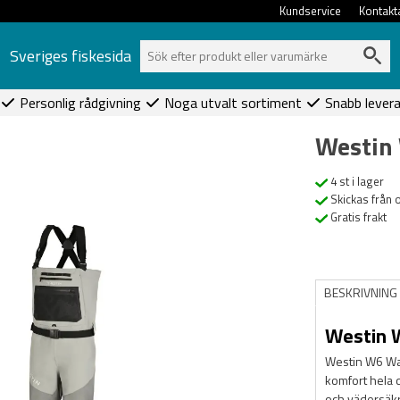
Kundservice
Kontakt
Sveriges fiskesida
Personlig rådgivning
Noga utvalt sortiment
Snabb lever
Westin 
4 st i lager
Skickas från 
Gratis frakt
BESKRIVNING
Westin W
Westin W6 Wad
komfort hela 
och vädersäkr