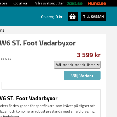
a oss
Köpvillkor
Våra syskonbutiker
0
varor,
0 kr
TILL KASSAN
ans
W6 ST. Foot Vadarbyxor
3 599 kr
oss idag
Välj Variant
6 ST. Foot Vadarbyxor
ers är designade för sportfiskare som kräver pålitlighet och
dagen och kombinerar robust prestanda med smart förvaring
a funktioner.