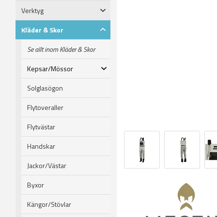
Verktyg
Kläder & Skor
Se allt inom Kläder & Skor
Kepsar/Mössor
Solglasögon
Flytoveraller
Flytvästar
Handskar
Jackor/Västar
Byxor
Kängor/Stövlar