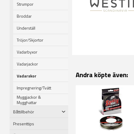
Strumpor
Broddar
Underställ
Tröjor/Skjortor
Vadarbyxor
Vadarjackor
Andra köpte även:
Vadarskor
Impregnering/Tvätt
Myggjackor &
Mygghattar
Båttillbehör
Presenttips