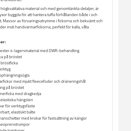
 högkvalitativa material och med genomtänkta detaljer, är
xor byggda för att hantera tuffa förhållanden både i och
et. Massor av förvaringsutrymme i fickorna och bekvämt och
der inuti handvärmarfickorna, perfekt för kalla, våta
ner:
yester 4-lagersmaterial med DWR-behandling
ka på bröstet
 bröstficka
erktyg
upphängningsögla
fickor med mjukt fleecefoder och dräneringshål
ing på bröstet
innerficka med dragkedja
 elastiska hängslen
r för verktygsfäste
erbart, elastiskt bälte
 manschetter med krokar för fastsättning av kängor
 neoprenstrumpor
ande logotyper