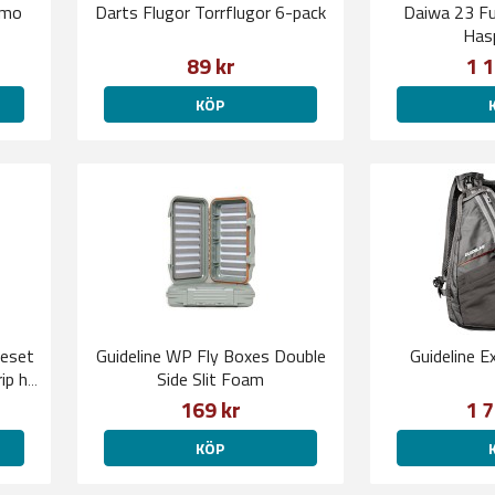
amo
Darts Flugor Torrflugor 6-pack
Daiwa 23 F
Hasp
89 kr
1 1
KÖP
keset
Guideline WP Fly Boxes Double
Guideline E
Side Slit Foam
169 kr
1 7
KÖP