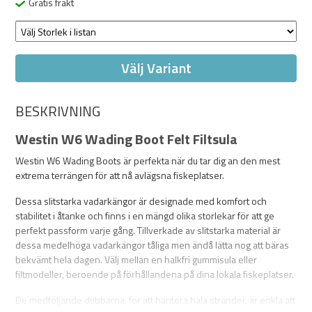
Gratis frakt
Välj Variant
BESKRIVNING
Westin W6 Wading Boot Felt Filtsula
Westin W6 Wading Boots är perfekta när du tar dig an den mest
extrema terrängen för att nå avlägsna fiskeplatser.
Dessa slitstarka vadarkängor är designade med komfort och
stabilitet i åtanke och finns i en mängd olika storlekar för att ge
perfekt passform varje gång. Tillverkade av slitstarka material är
dessa medelhöga vadarkängor tåliga men ändå lätta nog att bäras
bekvämt hela dagen. Välj mellan en halkfri gummisula eller
filtmodeller, beroende på förhållandena på dina lokala fiskeplatser.
De medföljande dubbarna, för att hantera hala stränder, är enkla att