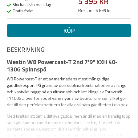
5 395 KR
Skickas från oss idag
Rek. pris 6 899 kr
Gratis frakt
KÖP
BESKRIVNING
Westin W8 Powercast-T 2nd 7'9" XXH 40-
130G Spinnspö
W8 Powercast-T är ett av marknadens mest mångsidiga
gäddfiskespön. På grund av den sublima kombinationen av längd
och kastvikt, byggt på en ultrasnabb och lätt klinga av Torayca®
T1100GC, överför spöet varje nyans av betets rörelser, vilket gör
det till den perfekta partnern för alla ordinära gäddbeten i din box.
Med kraften att tämja ditt livs gädda, men ändå med en känslig topp
som gör kampen med mindre exemplar till en fröjd, är detta det
perfekta spöet, oavsett om du fiskar från båt eller land.
Kompletteras lämpligen med en Westin BaitCaster i storlek 300.