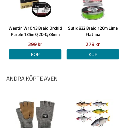
Westin W10 13 Braid Orchid
Sufix 832 Braid 120m Lime
Purple 135m 0,20-0,33mm
Flätlina
399 kr
279 kr
KÖP
KÖP
ANDRA KÖPTE ÄVEN