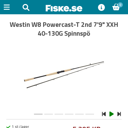
0
Westin W8 Powercast-T 2nd 7'9" XXH
40-130G Spinnspö
Previous
Next
1 st i lager