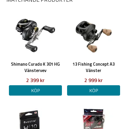
Aktion: Medium
Power: XXH
Shimano Curado K 301 HG
13 Fishing Concept A3
Vänstervev
Vänster
2 399 kr
2 999 kr
KÖP
KÖP