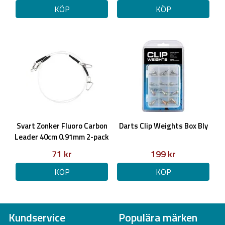
KÖP
KÖP
Svart Zonker Fluoro Carbon
Darts Clip Weights Box Bly
Leader 40cm 0.91mm 2-pack
71 kr
199 kr
KÖP
KÖP
Kundservice
Populära märken