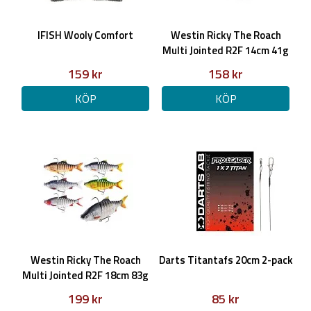
IFISH Wooly Comfort
Westin Ricky The Roach
Multi Jointed R2F 14cm 41g
159 kr
158 kr
KÖP
KÖP
Westin Ricky The Roach
Darts Titantafs 20cm 2-pack
Multi Jointed R2F 18cm 83g
199 kr
85 kr