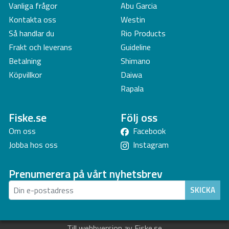
Vanliga frågor
Abu Garcia
Kontakta oss
Westin
Så handlar du
Rio Products
Frakt och leverans
Guideline
Betalning
Shimano
Köpvillkor
Daiwa
Rapala
Fiske.se
Följ oss
Om oss
Facebook
Jobba hos oss
Instagram
Prenumerera på vårt nyhetsbrev
SKICKA
Till webbversion av Fiske.se