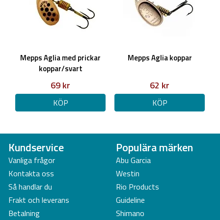
Mepps Aglia med prickar
Mepps Aglia koppar
koppar/svart
69 kr
62 kr
KÖP
KÖP
Kundservice
Populära märken
Vanliga frågor
Abu Garcia
Kontakta oss
Westin
Så handlar du
Rio Products
Frakt och leverans
Guideline
Betalning
Shimano