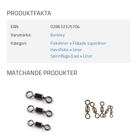
yta lätt glider mot spolaxeln.
PRODUKTFAKTA
Du kan även använda vanlig nylonlina som backing om din rulle
rymmer mer än 300 meter.
EAN:
028632325704
Varumärke:
Berkley
Kategori:
Fiskelinor
>
Flätade superlinor
Havsfiske
>
Linor
Spinnfluga (Lax)
>
Linor
MATCHANDE PRODUKTER