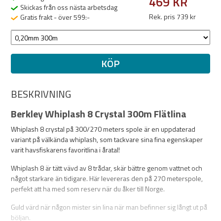
469 KR
Skickas från oss nästa arbetsdag
Rek. pris 739 kr
Gratis frakt - över 599:-
KÖP
BESKRIVNING
Berkley Whiplash 8 Crystal 300m Flätlina
Whiplash 8 crystal på 300/270 meters spole är en uppdaterad
variant på välkända whiplash, som tackvare sina fina egenskaper
varit havsfiskarens favoritlina i åratal!
Whiplash 8 är tätt vävd av 8 trådar, skär bättre genom vattnet och
något starkare än tidigare. Här levereras den på 270 meterspole,
perfekt att ha med som reserv när du åker till Norge.
Guld värd när någon mister sin lina när man befinner sig långt ut på
böljan.