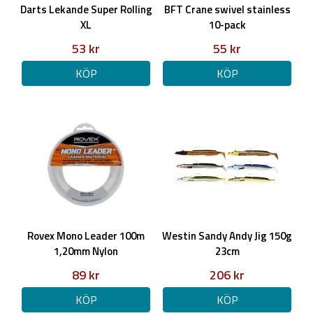
Darts Lekande Super Rolling
BFT Crane swivel stainless
XL
10-pack
53 kr
55 kr
KÖP
KÖP
Rovex Mono Leader 100m
Westin Sandy Andy Jig 150g
1,20mm Nylon
23cm
89 kr
206 kr
KÖP
KÖP