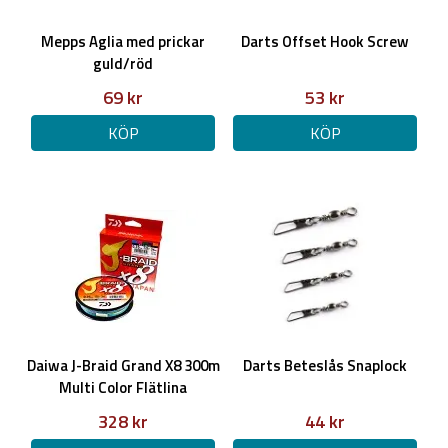
Mepps Aglia med prickar
Darts Offset Hook Screw
guld/röd
69 kr
53 kr
KÖP
KÖP
Daiwa J-Braid Grand X8 300m
Darts Beteslås Snaplock
Multi Color Flätlina
328 kr
44 kr