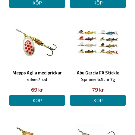
KÖP
KÖP
Mepps Aglia med prickar
Abu Garcia FA Stickle
silver/röd
Spinner 6,5cm 7g
69 kr
79 kr
KÖP
KÖP