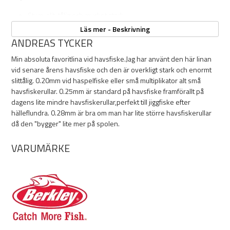
Stum, slit-tålig och mycket stark.
Färg: crystal = vit
Läs mer - Beskrivning
ANDREAS TYCKER
Min absoluta favoritlina vid havsfiske.Jag har använt den här linan
Brottstyrka:
vid senare årens havsfiske och den är overkligt stark och enormt
slittålig. 0.20mm vid haspelfiske eller små multiplikator alt små
0,20mm 300m 27,7kg
havsfiskerullar. 0.25mm är standard på havsfiske framförallt på
0,25mm 300m 39,7kg
dagens lite mindre havsfiskerullar,perfekt till jiggfiske efter
0,28mm 270m 47,1kg
hälleflundra. 0.28mm är bra om man har lite större havsfiskerullar
då den "bygger" lite mer på spolen.
OBS!
VARUMÄRKE
Tänk på att fästa linan ordentligt runt spolaxeln om du spolar på den
själv hemma!
Gör en spolaxelknut och sätt en bit tejp över knuten.
Med detta knep slipper du risken att hela lin-paketet slirar på
spolen, ett fenomen som kan hända med alla flätade linor då dess