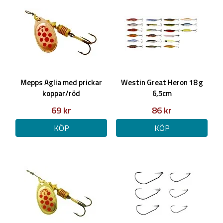
Mepps Aglia med prickar
Westin Great Heron 18 g
koppar/röd
6,5cm
69 kr
86 kr
KÖP
KÖP