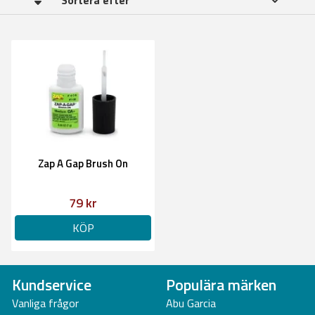
Sortera efter
Zap A Gap Brush On
79 kr
KÖP
Kundservice
Populära märken
Vanliga frågor
Abu Garcia