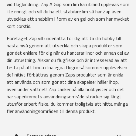
vid flugbindning. Zap A Gap som lim kan ibland upplevas som
lite rinnigt och vill du ha ett stabilare lim så har Zap även
utvecklas ett snabblim i form av en gel och som har mycket
kort torktid.
Företaget Zap vill underlätta för dig att ta din hobby till
nästa nivå genom att utveckla och skapa produkter som
gör det enklare för dig när du hanterar linor och annan del av
din utrustning. Älskar du flugfiske och är intresserad av att
testa på att binda dina egna flugor så kommer upplevelsen
definitivt förbättras genom Zaps produkter som är enkla
att använda och som gör att dina skapelser håller ihop,
även under vattnet! Zap tänker på alla hobbyister och det
här superlimmets användningsområde sträcker sig långt
utanför enbart fiske, du kommer troligtvis att hitta många
fler användningsområden till denna produkt.