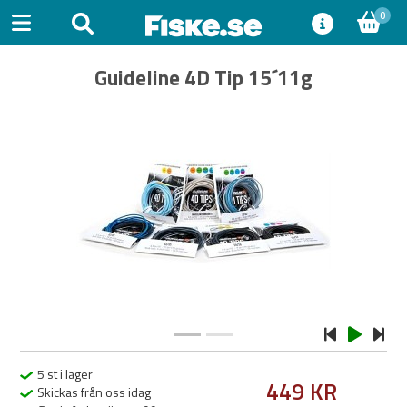
0
Guideline 4D Tip 15´11g
Previous
Next
5 st i lager
449 KR
Skickas från oss idag