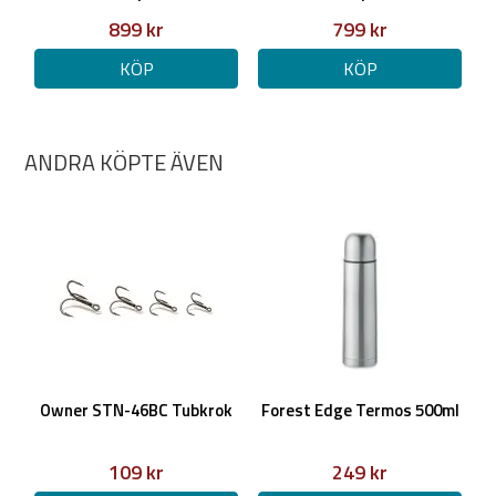
899 kr
799 kr
KÖP
KÖP
ANDRA KÖPTE ÄVEN
Owner STN-46BC Tubkrok
Forest Edge Termos 500ml
109 kr
249 kr