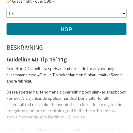
Gratis frakt - över 599:-
KÖP
BESKRIVNING
Guideline 4D Tip 15´11g
Guideline 4D utbytbara spetsar är utvecklade för användning
tillsammans med 4D Multi Tip bakdelar men funkar utmärkt även till
andra fabrikat.
Dessa spetsar har fenomenala överrullning och sjunker snabbt och
korrekt. Alla sjunkande spetsar har Dual Densiteter för att
säkerställa att de sjunker horisontellt utan bukt. De har mycket fin
energitransport och överrullning, god hållbarhet och kärnans
styrka matchar de som återfinns i 4D bodies.
För att få bästa möjliga prestanda som går att uppbringa på spetsar