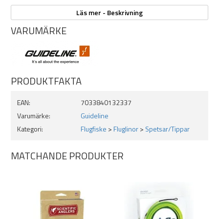
idag har Guideline överfört taperingarna från deras populära Triple
Läs mer - Beskrivning
Density-linor till dessa modeller. Det finns totalt sex olika
densiteter, och två olika vikter att välja. Alla har starka, förstärkta
VARUMÄRKE
öglor i båda ändar och tryckt ID-märkning för enkel identifiering av
vikt, längd och densitet.
PRODUKTFAKTA
EAN:
7033840132337
Varumärke:
Guideline
Kategori:
Flugfiske
>
Fluglinor
>
Spetsar/Tippar
MATCHANDE PRODUKTER