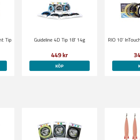
nt Tip
Guideline 4D Tip 18' 14g
RIO 10' InTouc
449 kr
34
KÖP