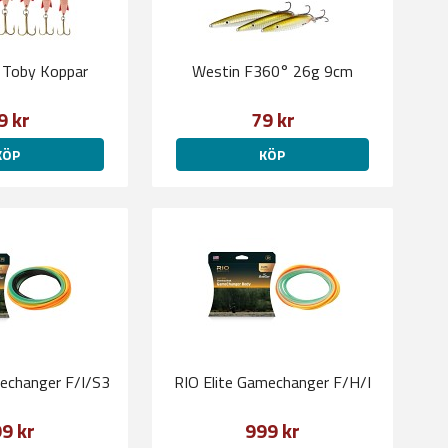
a Toby Koppar
Westin F360° 26g 9cm
9 kr
79 kr
KÖP
KÖP
mechanger F/I/S3
RIO Elite Gamechanger F/H/I
9 kr
999 kr