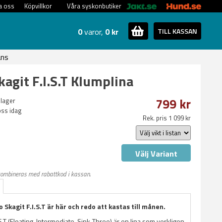
a oss
Köpvillkor
Våra syskonbutiker
0
varor,
0 kr
TILL KASSAN
ans
kagit F.I.S.T Klumplina
799 kr
 lager
oss idag
Rek. pris 1 099 kr
Välj Variant
kombineras med rabattkod i kassan.
o Skagit F.I.S.T är här och redo att kastas till månen.
.S.T (Floating, Intermediate, Sink-Three) är en lina som verkligen