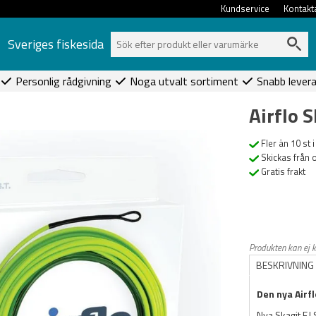
Kundservice
Kontakt
Sveriges fiskesida
Personlig rådgivning
Noga utvalt sortiment
Snabb lever
Airflo S
Fler än 10 st i
Skickas från 
Gratis frakt
Produkten kan ej 
BESKRIVNING
Den nya Airfl
Nya Skagit F.I