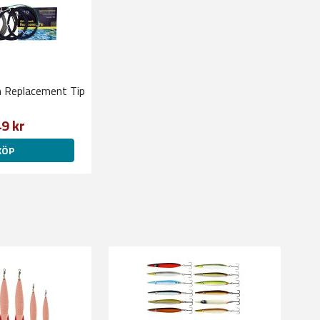
h Replacement Tip
9 kr
KÖP