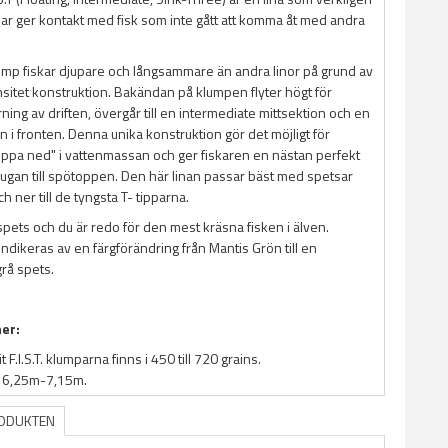
har ger kontakt med fisk som inte gått att komma åt med andra
mp fiskar djupare och långsammare än andra linor på grund av
nsitet konstruktion. Bakändan på klumpen flyter högt för
rning av driften, övergår till en intermediate mittsektion och en
n i fronten. Denna unika konstruktion gör det möjligt för
tippa ned" i vattenmassan och ger fiskaren en nästan perfekt
 flugan till spötoppen. Den här linan passar bäst med spetsar
h ner till de tyngsta T- tipparna.
 spets och du är redo för den mest kräsna fisken i älven.
ndikeras av en färgförändring från Mantis Grön till en
rå spets.
ner:
t F.I.S.T. klumparna finns i 450 till 720 grains.
n 6,25m-7,15m.
RODUKTEN