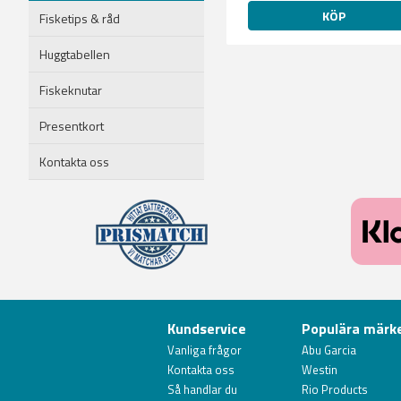
KÖP
Fisketips & råd
Huggtabellen
Fiskeknutar
Presentkort
Kontakta oss
Kundservice
Populära märk
Vanliga frågor
Abu Garcia
Kontakta oss
Westin
Så handlar du
Rio Products