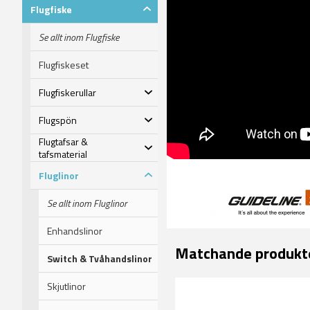
Flugfiske
Se allt inom Flugfiske
Flugfiskeset
Flugfiskerullar
Flugspön
Flugtafsar &
tafsmaterial
Fluglinor
Se allt inom Fluglinor
Enhandslinor
Matchande produkt
Switch & Tvåhandslinor
Skjutlinor