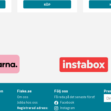
KÖP
en
Fiske.se
Följ oss
Pre
Om oss
Få reda på det senaste först!
Jobba hos oss
Facebook
Registrerad adress:
Instagram