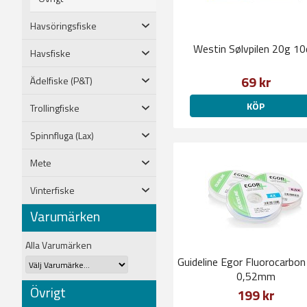
Havsöringsfiske
Westin Sølvpilen 20g 1
Havsfiske
69 kr
Ädelfiske (P&T)
KÖP
Trollingfiske
Spinnfluga (Lax)
Mete
Vinterfiske
Varumärken
Alla Varumärken
Guideline Egor Fluorocarbon
0,52mm
Övrigt
199 kr