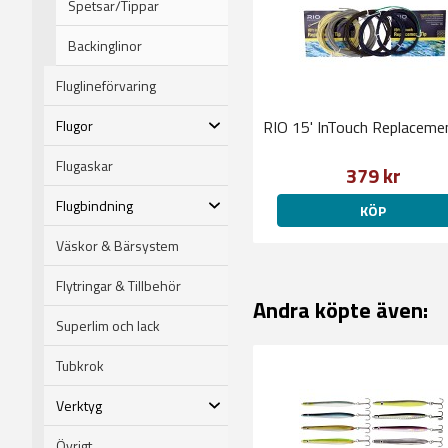
Spetsar/Tippar
Backinglinor
Fluglineförvaring
Flugor
RIO 15' InTouch Replaceme
Flugaskar
379 kr
Flugbindning
KÖP
Väskor & Bärsystem
Flytringar & Tillbehör
Andra köpte även:
Superlim och lack
Tubkrok
Verktyg
Övrigt