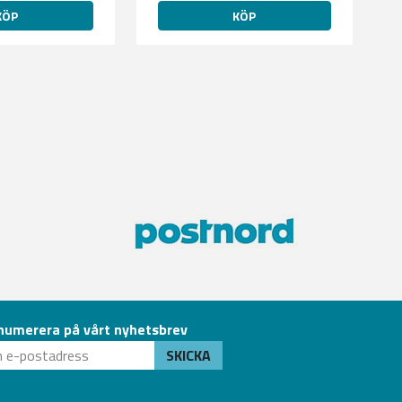
KÖP
KÖP
numerera på vårt nyhetsbrev
SKICKA