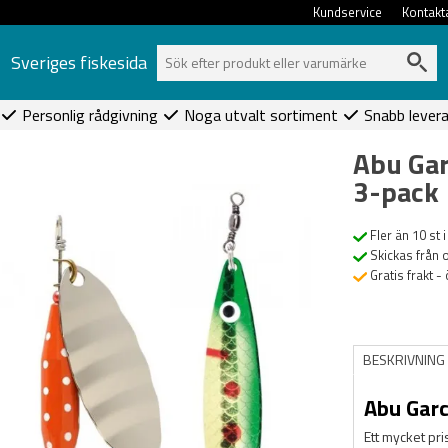
Kundservice
Kontakt
Sveriges fiskesida
Personlig rådgivning
Noga utvalt sortiment
Snabb lever
Abu Gar
3-pack
Fler än 10 st i
Skickas från 
Gratis frakt -
BESKRIVNING
Abu Garc
Ett mycket pri