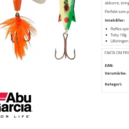
abborre, örin
Perfekt som pre
Innehåller:
Reflex spi
Toby 18g
Lillöringe
FAKTA OM P
EAN:
Varumärke:
Kategori: