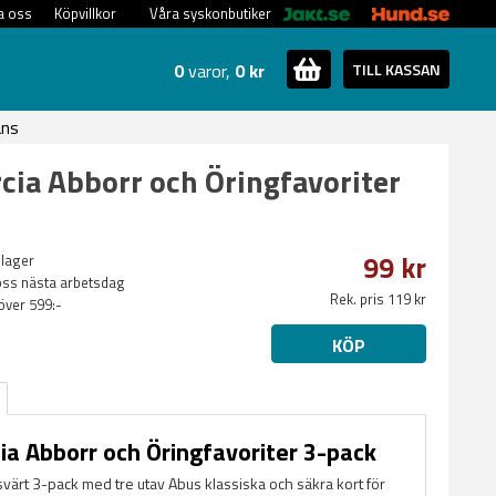
a oss
Köpvillkor
Våra syskonbutiker
0
varor,
0 kr
TILL KASSAN
ans
cia Abborr och Öringfavoriter
99 kr
 lager
oss nästa arbetsdag
Rek. pris 119 kr
 över 599:-
KÖP
ia Abborr och Öringfavoriter 3-pack
svärt 3-pack med tre utav Abus klassiska och säkra kort för