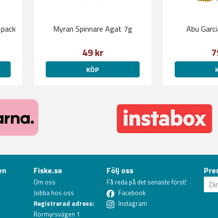
-pack
Myran Spinnare Agat 7g
Abu Garc
49 kr
7
KÖP
en
Fiske.se
Följ oss
Pre
Om oss
Få reda på det senaste först!
Jobba hos oss
Facebook
Registrerad adress:
Instagram
Rörmyrsvägen 1