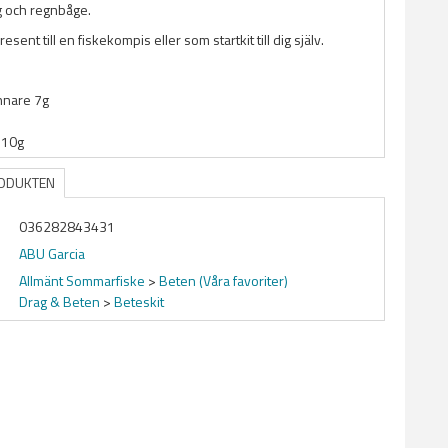
g och regnbåge.
sent till en fiskekompis eller som startkit till dig själv.
nnare 7g
n 10g
RODUKTEN
036282843431
ABU Garcia
Allmänt Sommarfiske
>
Beten (Våra favoriter)
Drag & Beten
>
Beteskit