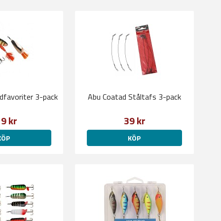
dfavoriter 3-pack
Abu Coatad Ståltafs 3-pack
9 kr
39 kr
KÖP
KÖP