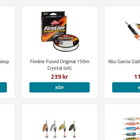
eskop
Fireline Fused Original 150m
Abu Garcia Gäd
Crystal (vit)
239 kr
11
KÖP