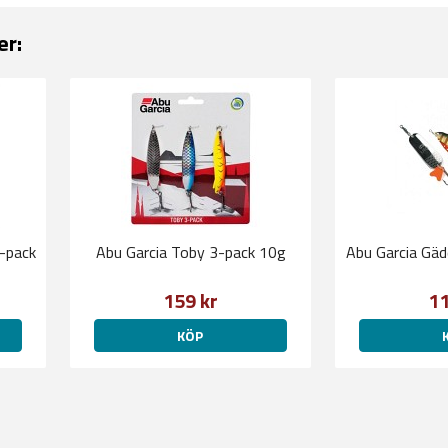
er:
3-pack
Abu Garcia Toby 3-pack 10g
Abu Garcia Gäd
159 kr
11
KÖP