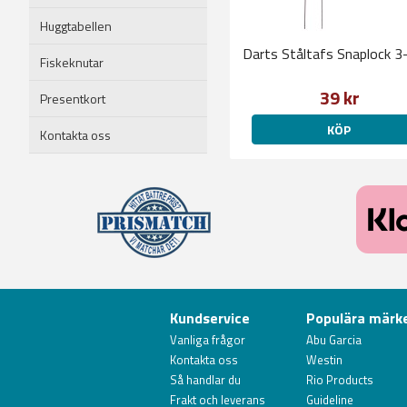
Huggtabellen
Darts Ståltafs Snaplock 3
Fiskeknutar
39 kr
Presentkort
KÖP
Kontakta oss
Kundservice
Populära märk
Vanliga frågor
Abu Garcia
Kontakta oss
Westin
Så handlar du
Rio Products
Frakt och leverans
Guideline