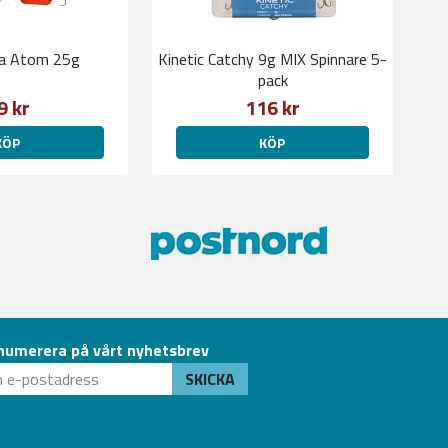
ia Atom 25g
Kinetic Catchy 9g MIX Spinnare 5-
pack
9 kr
116 kr
KÖP
KÖP
numerera på vårt nyhetsbrev
SKICKA