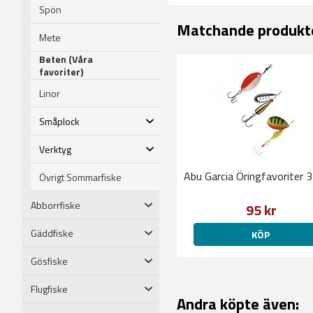
Spön
Matchande produkt
Mete
Beten (Våra
favoriter)
Linor
Småplock
Verktyg
Abu Garcia Öringfavoriter 
Övrigt Sommarfiske
Abborrfiske
95 kr
Gäddfiske
KÖP
Gösfiske
Flugfiske
Andra köpte även: