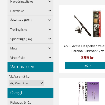
Havsöringsfiske
Havsfiske
Ädelfiske (P&T)
Trollingfiske
Spinnfluga (Lax)
Abu Garcia Haspelset tel
Mete
Cardinal Vildmark 7ft
399 kr
Vinterfiske
Varumärken
KÖP
Alla Varumärken
Övrigt
Fisketips & råd