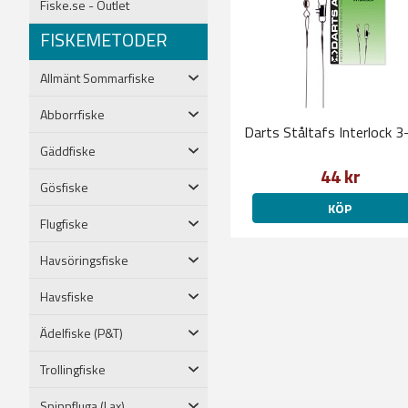
Fiske.se - Outlet
FISKEMETODER
Allmänt Sommarfiske
Abborrfiske
Darts Ståltafs Interlock 3
Gäddfiske
44 kr
Gösfiske
KÖP
Flugfiske
Havsöringsfiske
Havsfiske
Ädelfiske (P&T)
Trollingfiske
Spinnfluga (Lax)