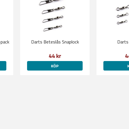
-pack
Darts Beteslås Snaplock
Darts
44 kr
4
KÖP