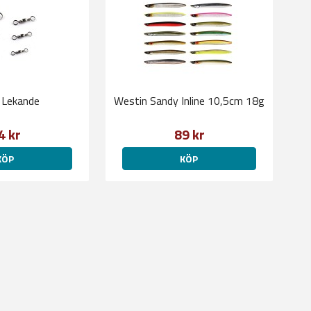
 Lekande
Westin Sandy Inline 10,5cm 18g
4 kr
89 kr
KÖP
KÖP