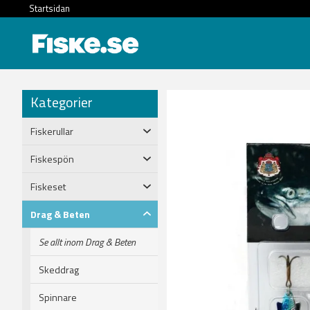
Startsidan
Kategorier
Fiskerullar
Fiskespön
Fiskeset
Drag & Beten
Se allt inom Drag & Beten
Skeddrag
Spinnare