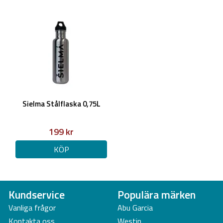
Sielma Stålflaska 0,75L
199 kr
KÖP
Kundservice
Populära märken
Vanliga frågor
Abu Garcia
Kontakta oss
Westin