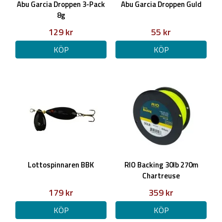
Abu Garcia Droppen 3-Pack
Abu Garcia Droppen Guld
8g
129 kr
55 kr
KÖP
KÖP
Lottospinnaren BBK
RIO Backing 30lb 270m
Chartreuse
179 kr
359 kr
KÖP
KÖP