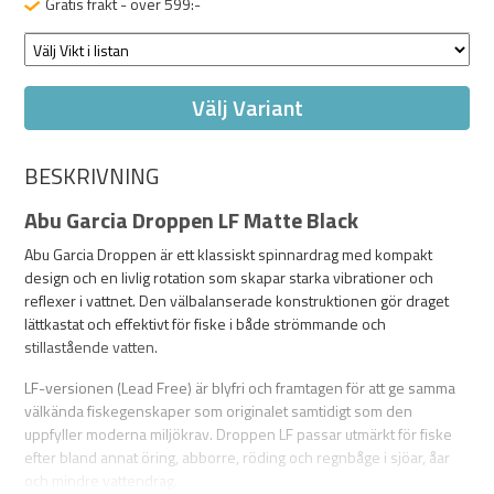
Gratis frakt - över 599:-
Välj Variant
BESKRIVNING
Abu Garcia Droppen LF Matte Black
Abu Garcia Droppen är ett klassiskt spinnardrag med kompakt
design och en livlig rotation som skapar starka vibrationer och
reflexer i vattnet. Den välbalanserade konstruktionen gör draget
lättkastat och effektivt för fiske i både strömmande och
stillastående vatten.
LF-versionen (Lead Free) är blyfri och framtagen för att ge samma
välkända fiskegenskaper som originalet samtidigt som den
uppfyller moderna miljökrav. Droppen LF passar utmärkt för fiske
efter bland annat öring, abborre, röding och regnbåge i sjöar, åar
och mindre vattendrag.