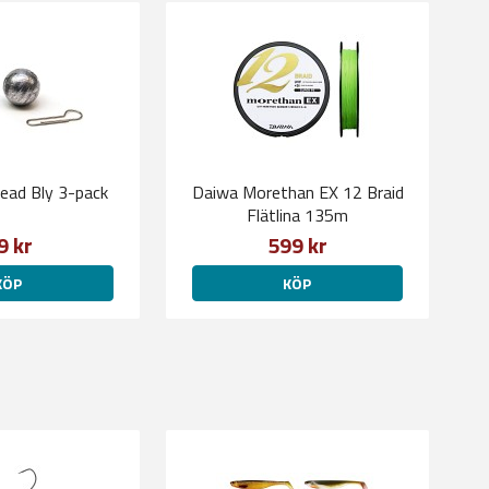
Head Bly 3-pack
Daiwa Morethan EX 12 Braid
Flätlina 135m
9 kr
599 kr
KÖP
KÖP