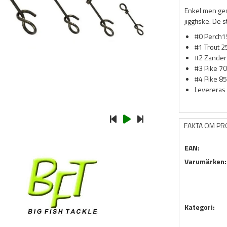
Enkel men geni
jiggfiske. De s
#0 Perch1
#1 Trout 2
#2 Zander
#3 Pike 70
#4 Pike 85
Levereras 
FAKTA OM P
EAN:
Varumärken:
Kategori: