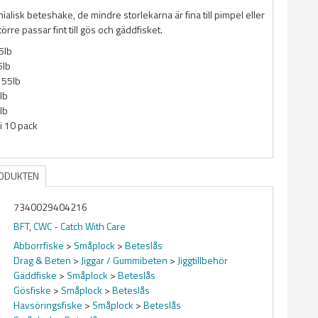
alisk beteshake, de mindre storlekarna är fina till pimpel eller
törre passar fint till gös och gäddfisket.
5lb
5lb
 55lb
lb
lb
i 10 pack
RODUKTEN
7340029404216
BFT
,
CWC - Catch With Care
Abborrfiske
>
Småplock
>
Beteslås
Drag & Beten
>
Jiggar / Gummibeten
>
Jiggtillbehör
Gäddfiske
>
Småplock
>
Beteslås
Gösfiske
>
Småplock
>
Beteslås
Havsöringsfiske
>
Småplock
>
Beteslås