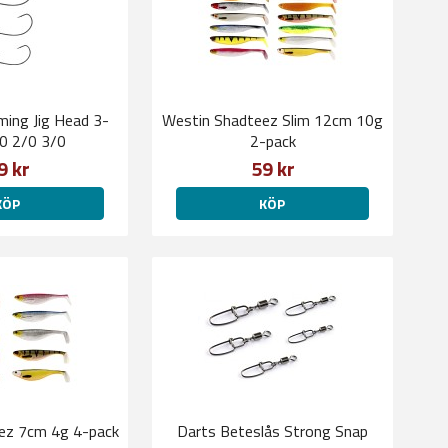
ing Jig Head 3-
Westin Shadteez Slim 12cm 10g
/0 2/0 3/0
2-pack
9 kr
59 kr
KÖP
KÖP
ez 7cm 4g 4-pack
Darts Beteslås Strong Snap