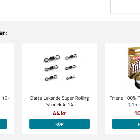
er:
s 10-
Darts Lekande Super Rolling
Trilene 100% 
Storlek 4-14
0,15
44 kr
10
KÖP