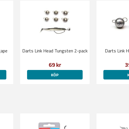
gape
Darts Link Head Tungsten 2-pack
Darts Link 
69 kr
3
KÖP