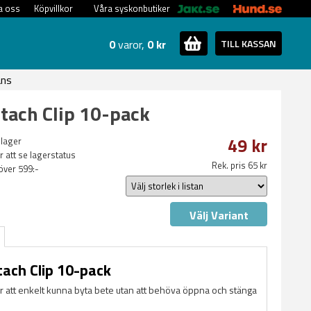
a oss
Köpvillkor
Våra syskonbutiker
0
varor,
0 kr
TILL KASSAN
ans
tach Clip 10-pack
49 kr
 lager
ör att se lagerstatus
Rek. pris 65 kr
 över 599:-
Välj Variant
ach Clip 10-pack
 att enkelt kunna byta bete utan att behöva öppna och stänga