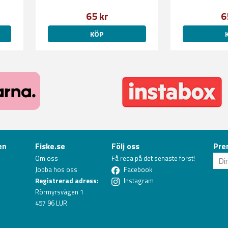
65 kr
6
KÖP
en
Fiske.se
Följ oss
Pre
Om oss
Få reda på det senaste först!
Jobba hos oss
Facebook
Registrerad adress:
Instagram
Rörmyrsvägen 1
457 96 LUR