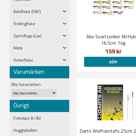
Ädelfiske (P&T)
Trollingfiske
Spinnfluga (Lax)
Abu Svartzonker McHyb
16.5cm 74g
Mete
159 kr
Vinterfiske
KÖP
Varumärken
Alla Varumärken
Övrigt
Fisketips & råd
Huggtabellen
Darts Wolframtafs 25cm 2