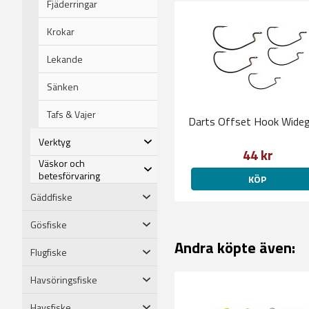
Fjäderringar
Krokar
Lekande
Sänken
Tafs & Vajer
Darts Offset Hook Wide
Verktyg
44 kr
Väskor och
betesförvaring
KÖP
Gäddfiske
Gösfiske
Andra köpte även:
Flugfiske
Havsöringsfiske
Havsfiske