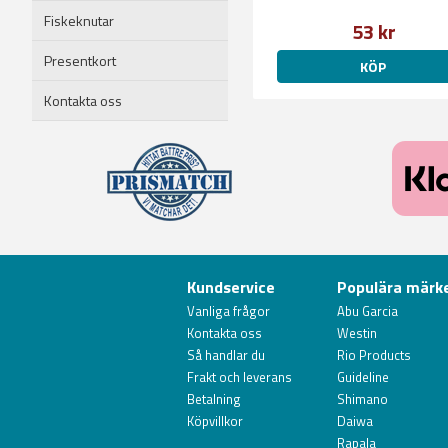
Fiskeknutar
53 kr
Presentkort
KÖP
Kontakta oss
Kundservice
Populära märk
Vanliga frågor
Abu Garcia
Kontakta oss
Westin
Så handlar du
Rio Products
Frakt och leverans
Guideline
Betalning
Shimano
Köpvillkor
Daiwa
Rapala