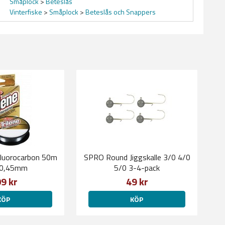
Småplock
>
Beteslås
Vinterfiske
>
Småplock
>
Beteslås och Snappers
Fluorocarbon 50m
SPRO Round Jiggskalle 3/0 4/0
-0,45mm
5/0 3-4-pack
9 kr
49 kr
KÖP
KÖP