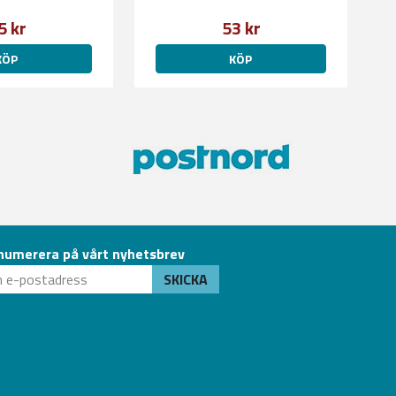
5 kr
53 kr
KÖP
KÖP
numerera på vårt nyhetsbrev
SKICKA