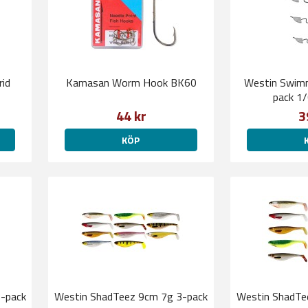
rid
Kamasan Worm Hook BK60
Westin Swimm
pack 1
44 kr
3
KÖP
-pack
Westin ShadTeez 9cm 7g 3-pack
Westin ShadTe