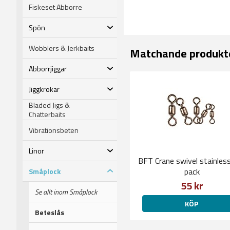
Fiskeset Abborre
Spön
Wobblers & Jerkbaits
Matchande produkt
Abborrjiggar
Jiggkrokar
Bladed Jigs &
Chatterbaits
Vibrationsbeten
Linor
BFT Crane swivel stainles
pack
Småplock
55 kr
Se allt inom Småplock
KÖP
Beteslås