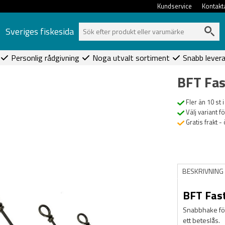
Kundservice
Kontakt
Sveriges fiskesida
Personlig rådgivning
Noga utvalt sortiment
Snabb lever
BFT Fas
Fler än 10 st i
Välj variant f
Gratis frakt -
BESKRIVNING
BFT Fast
Snabbhake för
ett beteslås.