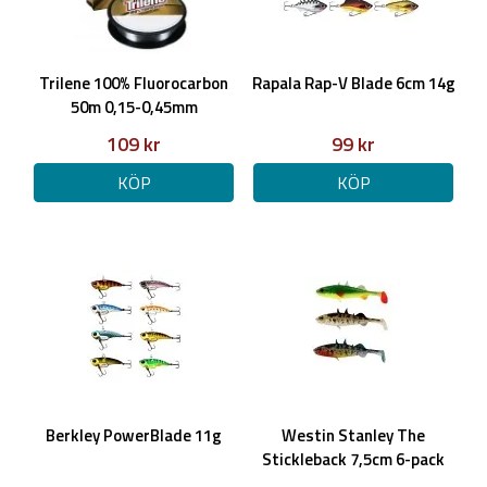
Trilene 100% Fluorocarbon
Rapala Rap-V Blade 6cm 14g
50m 0,15-0,45mm
109 kr
99 kr
KÖP
KÖP
Berkley PowerBlade 11g
Westin Stanley The
Stickleback 7,5cm 6-pack