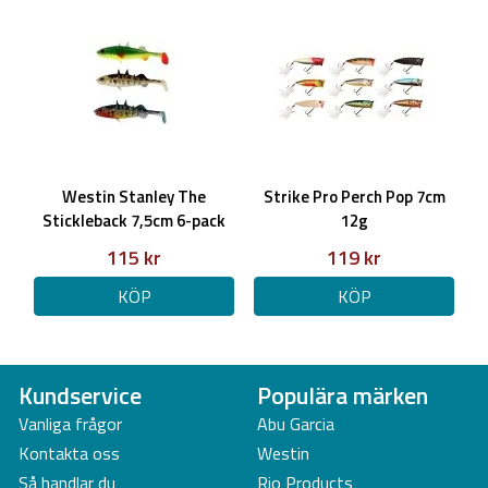
Westin Stanley The
Strike Pro Perch Pop 7cm
Stickleback 7,5cm 6-pack
12g
115 kr
119 kr
KÖP
KÖP
Kundservice
Populära märken
Vanliga frågor
Abu Garcia
Kontakta oss
Westin
Så handlar du
Rio Products