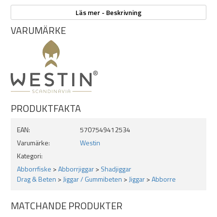
Egenskaper:
Läs mer - Beskrivning
Optimerad flexibilitet
VARUMÄRKE
Realistiska ögon
Handmålade detaljerade färger
9cm 7g
3 pack
Lagom krokstorlek på jiggskallen är 4/0 eller 5/0
PRODUKTFAKTA
EAN:
5707549412534
Varumärke:
Westin
Kategori:
Abborrfiske
>
Abborrjiggar
>
Shadjiggar
Drag & Beten
>
Jiggar / Gummibeten
>
Jiggar
>
Abborre
MATCHANDE PRODUKTER