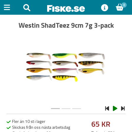
0
Westin ShadTeez 9cm 7g 3-pack
Previous
Next
Fler än 10 st i lager
65 KR
Skickas från oss nästa arbetsdag