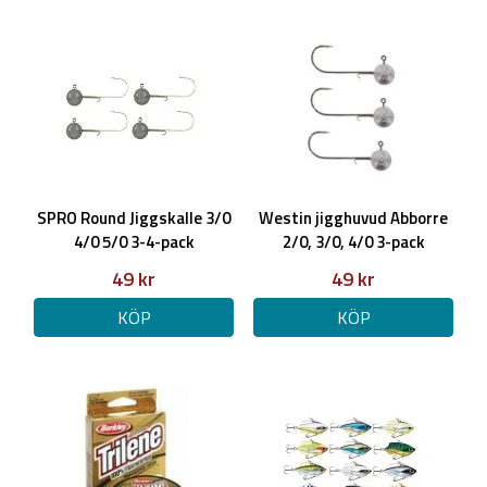
SPRO Round Jiggskalle 3/0
Westin jigghuvud Abborre
4/0 5/0 3-4-pack
2/0, 3/0, 4/0 3-pack
49 kr
49 kr
KÖP
KÖP