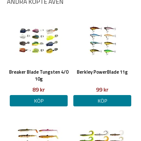
ANDRA KÖPTE ÄVEN
Breaker Blade Tungsten 4/0
Berkley PowerBlade 11g
10g
89 kr
99 kr
KÖP
KÖP