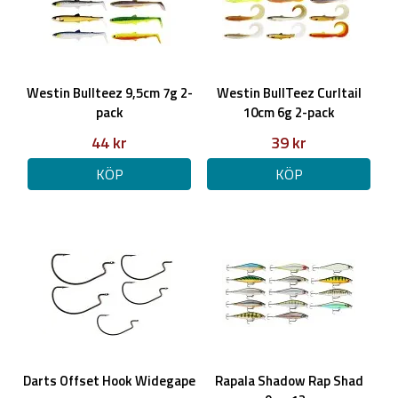
Westin Bullteez 9,5cm 7g 2-
Westin BullTeez Curltail
pack
10cm 6g 2-pack
44 kr
39 kr
KÖP
KÖP
Darts Offset Hook Widegape
Rapala Shadow Rap Shad