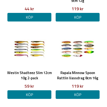
9cm 12g
44 kr
119 kr
KÖP
KÖP
Westin Shadteez Slim 12cm
Rapala Minnow Spoon
10g 2-pack
Rattlin Vassdrag 8cm 16g
59 kr
119 kr
KÖP
KÖP