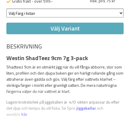
Rek. pris 75 kr
Gratis frakt - över 599:-
Välj Variant
BESKRIVNING
Westin ShadTeez 9cm 7g 3-pack
Shadteez 9cm är en utmärkt jigg när du vill fånga abborre, stor som
liten, profilen och den djupa buken ger en härligt rullande gång som
attraherar även gädda och gös. Välj färg efter vattnets klarhet –
skrikiga färger i mörkt eller grumligt vatten. De mera naturtrogna
färgerna väljer du när vattnet är klart.
Lagom krokstorlek på jiggskallen är 4/0 vikten anpassar du efter
det djup och tempo du vill fiska. Se Spro
jiggskallar
och
westins
här