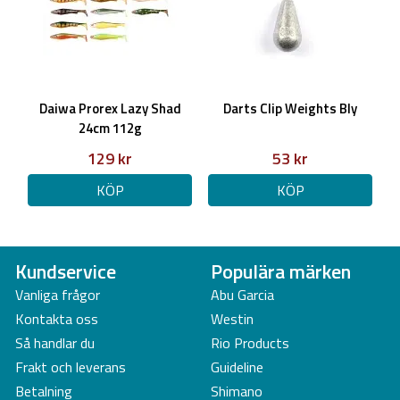
Daiwa Prorex Lazy Shad
Darts Clip Weights Bly
24cm 112g
129 kr
53 kr
KÖP
KÖP
Kundservice
Populära märken
Vanliga frågor
Abu Garcia
Kontakta oss
Westin
Så handlar du
Rio Products
Frakt och leverans
Guideline
Betalning
Shimano