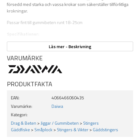
försedd med starka och vassa krokar som säkerställer tillförlitliga
krokningar.
Passar fint till gummibeten runt 18-25cm
Specifikationer:
1-pack
Läs mer - Beskrivning
2/0 fram 1/0 bak, passar beten ca 18-25cm
VARUMÄRKE
PRODUKTFAKTA
EAN:
4066466060435
Varumärke:
Daiwa
Kategori:
Drag & Beten
>
Jiggar / Gummibeten
>
Stingers
Gäddfiske
>
Småplock
>
Stingers & Vikter
>
Gäddstingers