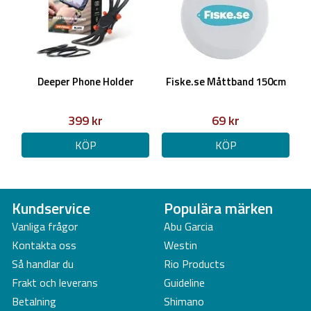
precisionen med hjälp av kontinuerligt inkommande nya djupdata.
Du hittar appen här:
Fish Deeper premium app
OBS!
Deeper behöver laddning var 6e månad för att inte batteriet
Deeper Phone Holder
Fiske.se Måttband 150cm
ska försämras
399 kr
69 kr
KÖP
KÖP
Kundservice
Populära märken
Vanliga frågor
Abu Garcia
Kontakta oss
Westin
Så handlar du
Rio Products
Frakt och leverans
Guideline
Betalning
Shimano