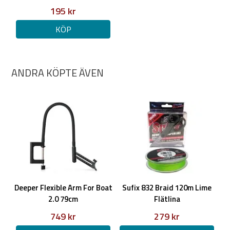
Djupräckvidd: 15 cm/6 in – 100 m/330 ft
195 kr
Ekolodets skanninghastighet: Upp till 15 / sekund
Ekolods lägen: Från land, Båt, Isfiske, Bait Boat, Visa bara
KÖP
skanning, Bara skanning (utan GPS)
Temperatursensor: Integrerad temperatursensor
(noggrannhet 0,2°C)
Driftstemperatur: -20°C till 40°C/-4°F till 104°F
ANDRA KÖPTE ÄVEN
GNSS (globala positioneringssystem som stöds): GPS,
GLONASS, Galileo, BeiDou, QZSS
Driftstid: GPS På/On upp till 9 timmar, med GPS
Av/Off upp till 15 timmar
Laddningsteknik: Snabb laddning, 80 % på 60 minuter, 100 %
på 110 minuter.
Internt batteri: Li-Ion, 3,8V laddningsbart, 1300 mAh
Strömadapter (ingår ej i förpackningen,
rekommenderas): Inmatning 110V/220V. Utmatning mikro-
USB, 5V 2A
Anslutningstyp: Wi-Fi
Deeper Flexible Arm For Boat
Sufix 832 Braid 120m Lime
Anslutningsräckvidd: Stabil anslutning upp till 120 m/394 ft.
2.0 79cm
Flätlina
Färg: Ökensand
749 kr
279 kr