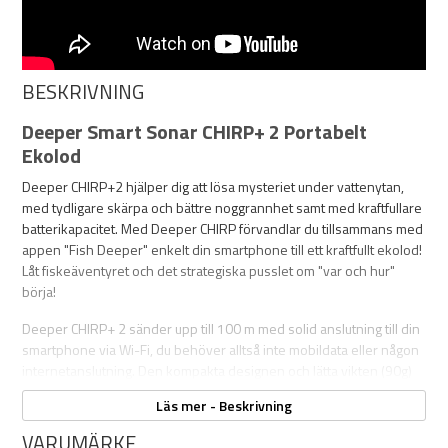
BESKRIVNING
Deeper Smart Sonar CHIRP+ 2 Portabelt
Ekolod
Deeper CHIRP+2 hjälper dig att lösa mysteriet under vattenytan,
med tydligare skärpa och bättre noggrannhet samt med kraftfullare
batterikapacitet. Med Deeper CHIRP förvandlar du tillsammans med
appen "Fish Deeper" enkelt din smartphone till ett kraftfullt ekolod!
Låt fiskeäventyret och det strategiska pusslet om "var och hur"
börja!
Deeper CHIRP+ 2 sänder upp till 100 m med solid anslutning till din
smartphone via Wi-Fi, du behöver alltså inte mobildata eller någon
internetanslutning. Den kompakta designen och lätta vikten (90g)
gör det enkelt att förvara din Deeper i dragväskan eller ha den i
Läs mer - Beskrivning
fickan.
VARUMÄRKE