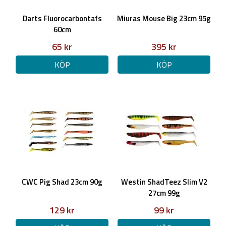
Darts Fluorocarbontafs
Miuras Mouse Big 23cm 95g
60cm
65 kr
395 kr
KÖP
KÖP
CWC Pig Shad 23cm 90g
Westin ShadTeez Slim V2
27cm 99g
129 kr
99 kr