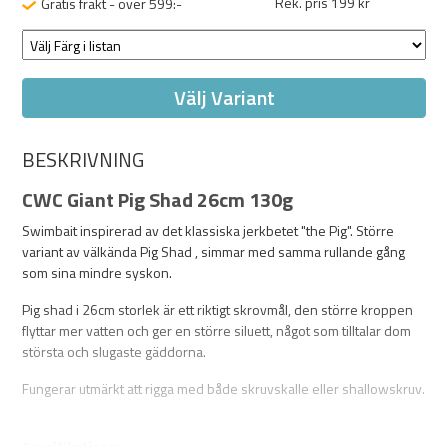
Rek. pris 199 kr
Gratis frakt - över 599:-
Välj Variant
BESKRIVNING
CWC Giant Pig Shad 26cm 130g
Swimbait inspirerad av det klassiska jerkbetet "the Pig". Större
variant av välkända Pig Shad , simmar med samma rullande gång
som sina mindre syskon.
Pig shad i 26cm storlek är ett riktigt skrovmål, den större kroppen
flyttar mer vatten och ger en större siluett, något som tilltalar dom
största och slugaste gäddorna.
Fungerar utmärkt att rigga med både skruvskalle eller shallowskruv.
Specifikationer: