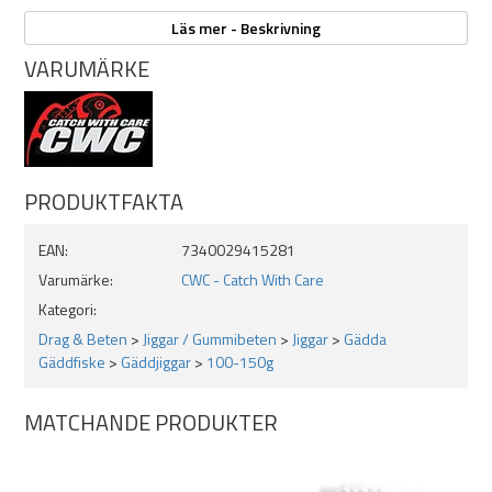
Läs mer - Beskrivning
Längd: 26cm
Vikt: 130g
VARUMÄRKE
PRODUKTFAKTA
EAN:
7340029415281
Varumärke:
CWC - Catch With Care
Kategori:
Drag & Beten
>
Jiggar / Gummibeten
>
Jiggar
>
Gädda
Gäddfiske
>
Gäddjiggar
>
100-150g
MATCHANDE PRODUKTER