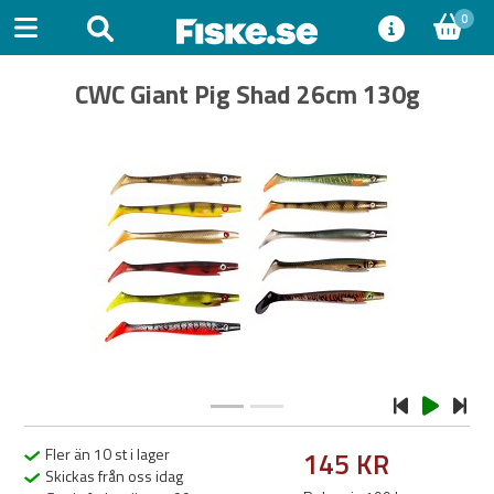
0
CWC Giant Pig Shad 26cm 130g
Previous
Next
Fler än 10 st i lager
145 KR
Skickas från oss idag