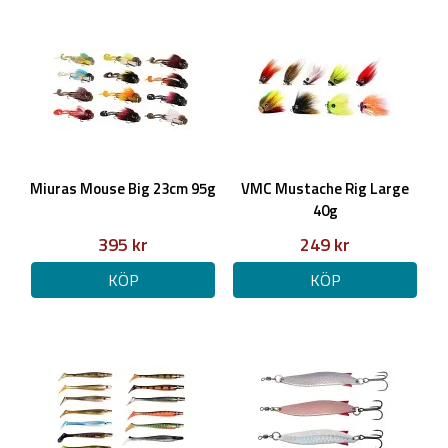
Miuras Mouse Big 23cm 95g
VMC Mustache Rig Large
40g
395 kr
249 kr
KÖP
KÖP