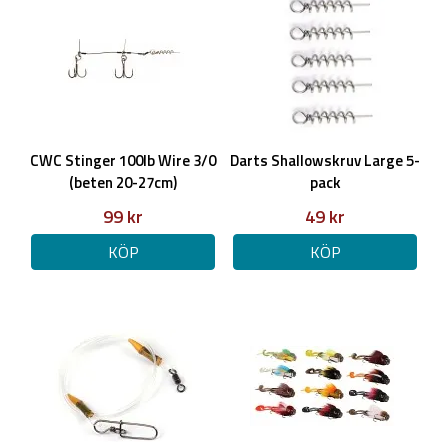
CWC Stinger 100lb Wire 3/0
Darts Shallowskruv Large 5-
(beten 20-27cm)
pack
99 kr
49 kr
KÖP
KÖP