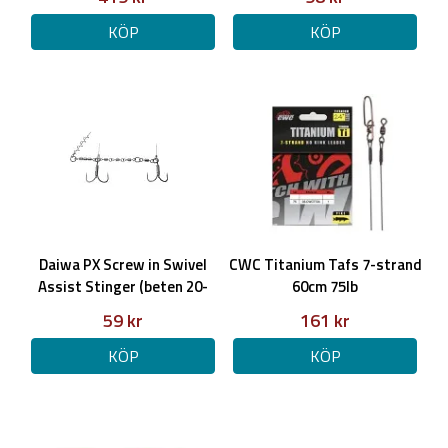
KÖP
KÖP
Daiwa PX Screw in Swivel
CWC Titanium Tafs 7-strand
Assist Stinger (beten 20-
60cm 75lb
30cm)
59 kr
161 kr
KÖP
KÖP