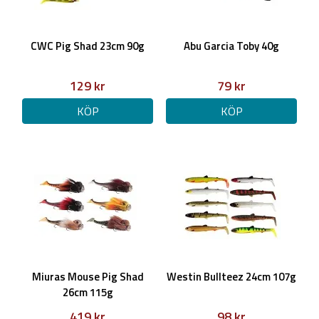
CWC Pig Shad 23cm 90g
Abu Garcia Toby 40g
129 kr
79 kr
KÖP
KÖP
Miuras Mouse Pig Shad
Westin Bullteez 24cm 107g
26cm 115g
419 kr
98 kr