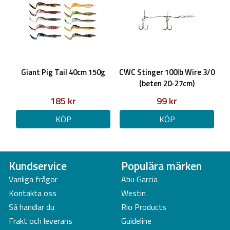
Giant Pig Tail 40cm 150g
CWC Stinger 100lb Wire 3/0
(beten 20-27cm)
185 kr
99 kr
KÖP
KÖP
Kundservice
Populära märken
Vanliga frågor
Abu Garcia
Kontakta oss
Westin
Så handlar du
Rio Products
Frakt och leverans
Guideline