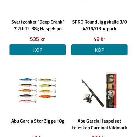
Svartzonker "Deep Crank"
SPRO Round Jiggskalle 3/0
7'2ft 12-38g Haspelspö
4/0 5/0 3-4-pack
535 kr
49 kr
KÖP
KÖP
Abu Garcia Stor Zigge 18g
Abu Garcia Haspelset
teleskop Cardinal Vildmark
7ft