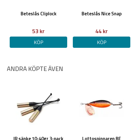
Beteslås Cliplock
Beteslås Nice Snap
53 kr
44 kr
KÖP
KÖP
ANDRA KÖPTE ÄVEN
IR sänke 10-40gr 3-pack
Lottospinnaren BF