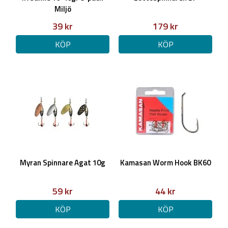
Miljö
39 kr
179 kr
KÖP
KÖP
Myran Spinnare Agat 10g
Kamasan Worm Hook BK60
59 kr
44 kr
KÖP
KÖP