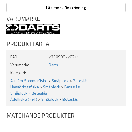
Storlek: 8 Antal: 7st Styrka: 22kg
Läs mer - Beskrivning
Storlek: 6 Antal: 6st Styrka: 30kg
Storlek: 4 Antal: 5st Styrka: 58kg
VARUMÄRKE
PRODUKTFAKTA
EAN:
7330908770211
Varumärke:
Darts
Kategori:
Allmänt Sommarfiske
>
Småplock
>
Beteslås
Havsöringsfiske
>
Småplock
>
Beteslås
Småplock
>
Beteslås
Ädelfiske (P&T)
>
Småplock
>
Beteslås
MATCHANDE PRODUKTER