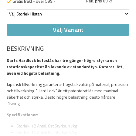
Rek. pris 69 kr
Gratis frakt - över 599:-
Välj Variant
BESKRIVNING
Darts Hardlock beteslås har tre gånger högre styrka och
rotationskapacitet än lekande av standardtyp. Roterar lätt,
även vid högsta belastning.
Japansk tillverkning garanterar högsta kvalité på material, precision
och tillverkning. "Hard Lock" är ett patenterat lås med maximal
säkerhet och styrka. Desto högre belastning. desto hårdare
låsning.
Specifikationer:
Storlek: 12 Antal: 8st Styrka: 17kg
Storlek: 10 Antal: 8st Styrka: 22kg