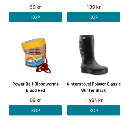
59 kr
139 kr
KÖP
KÖP
Power Bait Bloodworms
Vinterstövel Polyver Classic
Blood Red
Winter Black
69 kr
1 484 kr
KÖP
KÖP