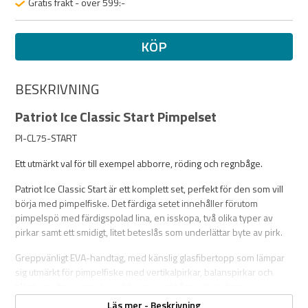
Gratis frakt - över 599:-
KÖP
BESKRIVNING
Patriot Ice Classic Start Pimpelset
PI-CL75-START
Ett utmärkt val för till exempel abborre, röding och regnbåge.
Patriot Ice Classic Start är ett komplett set, perfekt för den som vill
börja med pimpelfiske. Det färdiga setet innehåller förutom
pimpelspö med färdigspolad lina, en isskopa, två olika typer av
pirkar samt ett smidigt, litet beteslås som underlättar byte av pirk.
Greppvänligt EVA-handtag, med känslig glasfibertopp som lämpar
sig utmärkt för pimpelfiske med vertikalpirkar, balanspirkar och
blänken efter exmpelvis abborre, regnbåge och röding.
Läs mer - Beskrivning