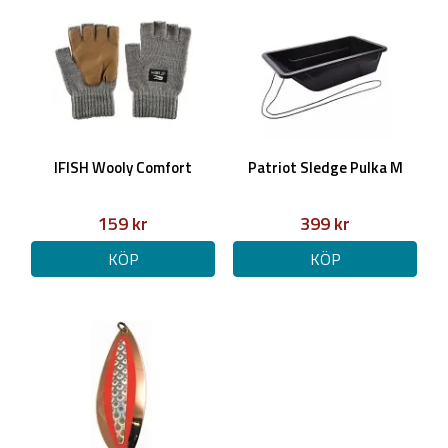
IFISH Wooly Comfort
Patriot Sledge Pulka M
159 kr
399 kr
KÖP
KÖP