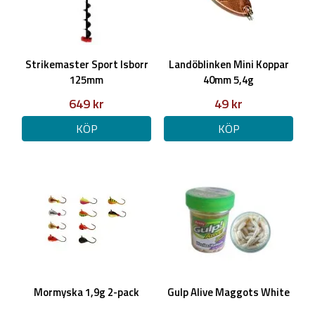
Strikemaster Sport Isborr
Landöblinken Mini Koppar
125mm
40mm 5,4g
649 kr
49 kr
KÖP
KÖP
Mormyska 1,9g 2-pack
Gulp Alive Maggots White