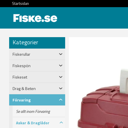
Startsidan
Kategorier
Fiskerullar
Fiskespön
Fiskeset
Drag & Beten
Förvaring
Se allt inom Förvaring
Askar & Draglådor