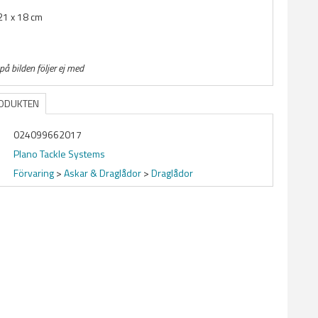
n
 21 x 18 cm
på bilden följer ej med
RODUKTEN
024099662017
Plano Tackle Systems
Förvaring
>
Askar & Draglådor
>
Draglådor