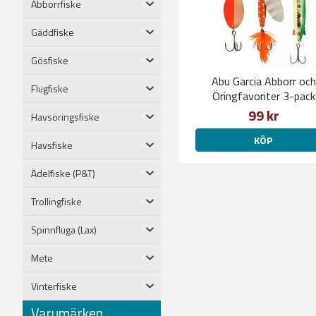
Abborrfiske
Gäddfiske
Gösfiske
Abu Garcia Abborr och
Flugfiske
Öringfavoriter 3-pack
99 kr
Havsöringsfiske
KÖP
Havsfiske
Ädelfiske (P&T)
Trollingfiske
Spinnfluga (Lax)
Mete
Vinterfiske
Varumärken