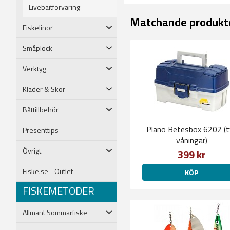
Livebaitförvaring
Matchande produkt
Fiskelinor
Småplock
Verktyg
Kläder & Skor
Båttillbehör
Plano Betesbox 6202 (t
Presenttips
våningar)
Övrigt
399 kr
Fiske.se - Outlet
KÖP
FISKEMETODER
Allmänt Sommarfiske