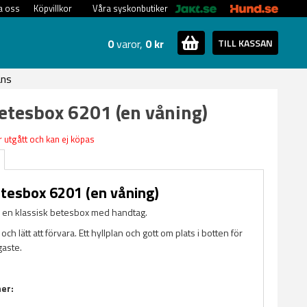
a oss
Köpvillkor
Våra syskonbutiker
0
varor,
0 kr
TILL KASSAN
ans
etesbox 6201 (en våning)
 utgått och kan ej köpas
tesbox 6201 (en våning)
 en klassisk betesbox med handtag.
 och lätt att förvara. Ett hyllplan och gott om plats i botten för
aste.
ner: