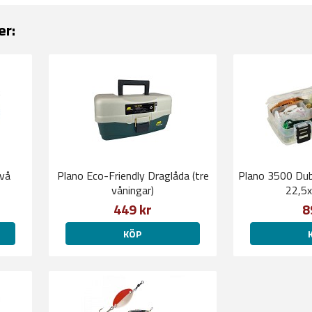
er:
vå
Plano Eco-Friendly Draglåda (tre
Plano 3500 Dub
våningar)
22,5
449 kr
8
KÖP