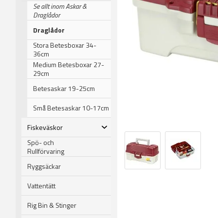
Se allt inom Askar &
Draglådor
Draglådor
Stora Betesboxar 34-
36cm
Medium Betesboxar 27-
29cm
Betesaskar 19-25cm
Små Betesaskar 10-17cm
Fiskeväskor
Spö- och
Rullförvaring
Ryggsäckar
Vattentätt
Rig Bin & Stinger