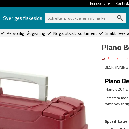
Kundservice
Kontakt
Sveriges fiskesida
Personlig rådgivning
Noga utvalt sortiment
Snabb lever
Plano B
Produkten har
BESKRIVNING
Plano Be
Plano 6201 är
Lätt att ta med
det nödvändig
Specifikatio