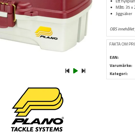
Ett hyllpla
Mått: 35 x
Jiggsäker
OBS innehållet 
FAKTA OM P
EAN:
Varumärke:
Kategori: