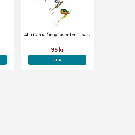
Abu Garcia Öringfavoriter 3-pack
95 kr
KÖP