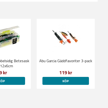
belsidig Betesask
Abu Garcia Gäddfavoriter 3-pack
x12x6cm
9 kr
119 kr
KÖP
KÖP