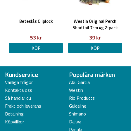
Beteslås Cliplock
Westin Original Perch
Shadtail 7cm 4g 2-pack
53 kr
39 kr
KÖP
KÖP
Kundservice
Populära märken
Vanliga frågor
Abu Garcia
Kontakta oss
Westin
Så handlar du
Rio Products
Frakt och leverans
Guideline
Betalning
Shimano
Köpvillkor
Daiwa
Rapala