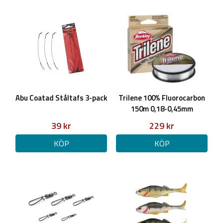
Abu Coatad Ståltafs 3-pack
Trilene 100% Fluorocarbon
150m 0,18-0,45mm
39 kr
229 kr
KÖP
KÖP