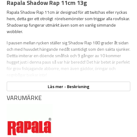
Rapala Shadow Rap 11cm 13g
Rapala Shadow Rap 11cm är designad för att twitchas eller ryckas
hem, detta ger ett otroligt rörelsemönster som triggar alla rovfiskar.
Shadowrap fungerar utmärkt även som en vanlig simmande
wobbler.
I pausen mellan rycken ställer sig Shadow Rap 180 grader åt sidan
och med huvudet hängande nedåt samtidigt som den sakta sjunker.
Dettta imiterar en döende småfisk och 9 gånger av 10 kommer
hugget just i denna paus så var här beredd! Det här betet är perfekt
för grov fiskjagande abborre, men även gäddor, öringar och
regnbågar tvekar inte!
OBS! Se bild två för färgkoder
Läs mer - Beskrivning
VARUMÄRKE
Den grundgående modellen fiskar optimalt på ca 0,6 - 1,2m
Längd: 11cm
Vikt: 13g
Sakta sjunkande