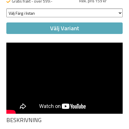
Rek. pris 159 kr
Gratis frakt - över 599:-
Välj Variant
BESKRIVNING