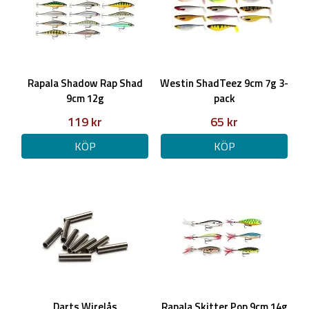
Rapala Shadow Rap Shad
Westin ShadTeez 9cm 7g 3-
9cm 12g
pack
119 kr
65 kr
KÖP
KÖP
Darts Wirelås
Rapala Skitter Pop 9cm 14g