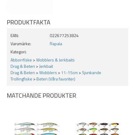
OBS!
Tänk på att inte använda en allt för klumpig tafs, den extra
vikten hämmar gången.
PRODUKTFAKTA
Som vanligt på Rapalas beten är finish och kvalite i toppklass!
EAN:
022677253824
Varumärke:
Rapala
Kategori:
Abborrfiske
>
Wobblers & Jerkbaits
Drag & Beten
>
Jerkbait
Drag & Beten
>
Wobblers
>
11-15cm
>
Sjunkande
Trollingfiske
>
Beten (Våra favoriter)
MATCHANDE PRODUKTER