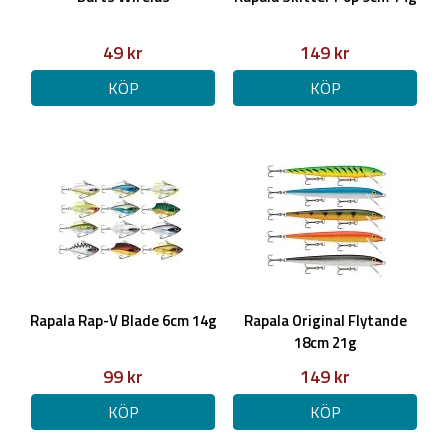
49 kr
149 kr
KÖP
KÖP
Rapala Rap-V Blade 6cm 14g
Rapala Original Flytande
18cm 21g
99 kr
149 kr
KÖP
KÖP