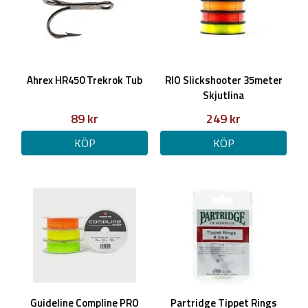
Ahrex HR450 Trekrok Tub
RIO Slickshooter 35meter
Skjutlina
89 kr
249 kr
KÖP
KÖP
Guideline Compline PRO
Partridge Tippet Rings