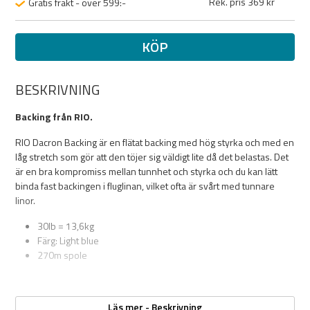
Rek. pris 369 kr
Gratis frakt - över 599:-
KÖP
BESKRIVNING
Backing från RIO.
RIO Dacron Backing är en flätat backing med hög styrka och med en
låg stretch som gör att den töjer sig väldigt lite då det belastas. Det
är en bra kompromiss mellan tunnhet och styrka och du kan lätt
binda fast backingen i fluglinan, vilket ofta är svårt med tunnare
linor.
30lb = 13,6kg
Färg: Light blue
270m spole
Läs mer - Beskrivning