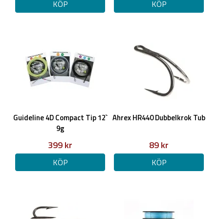
KÖP
KÖP
Guideline 4D Compact Tip 12`
Ahrex HR440 Dubbelkrok Tub
9g
399 kr
89 kr
KÖP
KÖP