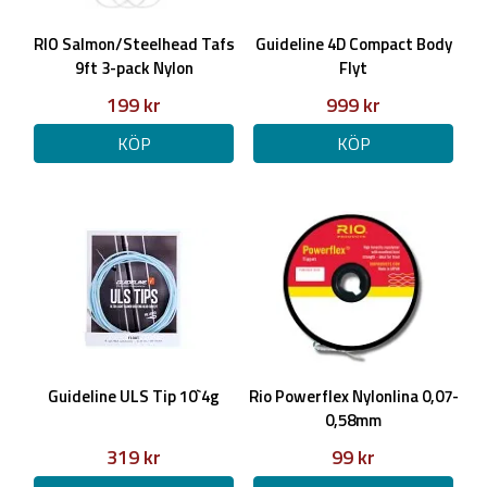
RIO Salmon/Steelhead Tafs
Guideline 4D Compact Body
9ft 3-pack Nylon
Flyt
199 kr
999 kr
KÖP
KÖP
Guideline ULS Tip 10`4g
Rio Powerflex Nylonlina 0,07-
0,58mm
319 kr
99 kr