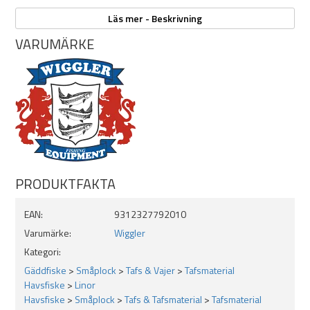
Brottstyrka: 27,2 kg
Läs mer - Beskrivning
100m
VARUMÄRKE
PRODUKTFAKTA
EAN:
9312327792010
Varumärke:
Wiggler
Kategori:
Gäddfiske
>
Småplock
>
Tafs & Vajer
>
Tafsmaterial
Havsfiske
>
Linor
Havsfiske
>
Småplock
>
Tafs & Tafsmaterial
>
Tafsmaterial