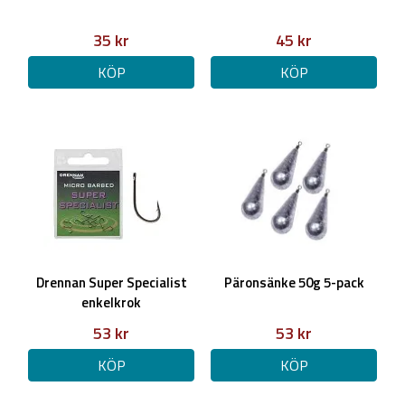
35 kr
45 kr
KÖP
KÖP
Drennan Super Specialist
Päronsänke 50g 5-pack
enkelkrok
53 kr
53 kr
KÖP
KÖP