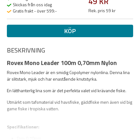
49 KR
Skickas från oss idag
Rek. pris 59 kr
Gratis frakt - över 599:-
KÖP
BESKRIVNING
Rovex Mono Leader 100m 0,70mm Nylon
Rovex Mono Leader är en smidig Copolymer nylonlina. Denna lina
är slitstark, mjuk och har enastående knutstyrka.
En lätthanterlig lina som är det perfekta valet vid krävande fiske.
Utmärkt som tafsmaterial vid havsfiske, gäddfiske men även vid big
game fiske i tropiska vatten.
Specifikationer:
Dim: 0,70mm