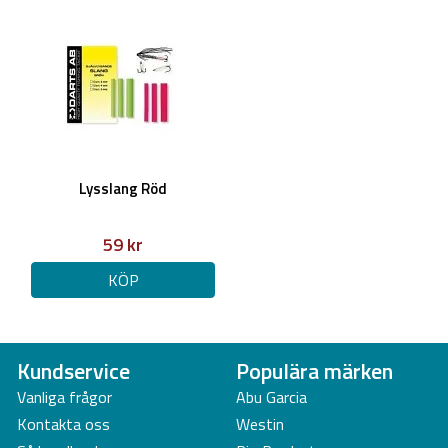
Lysslang Röd
59 kr
KÖP
Kundservice
Populära märken
Vanliga frågor
Abu Garcia
Kontakta oss
Westin