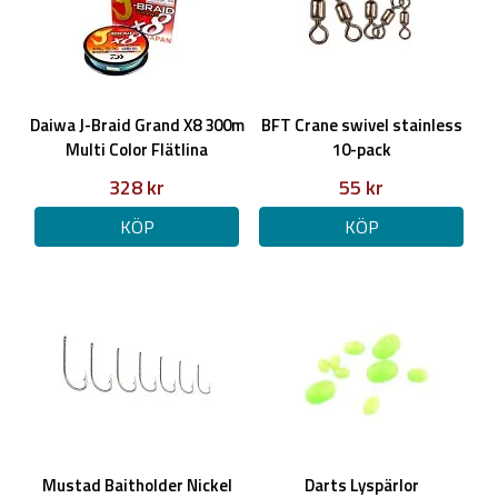
Daiwa J-Braid Grand X8 300m
BFT Crane swivel stainless
Multi Color Flätlina
10-pack
328 kr
55 kr
KÖP
KÖP
Mustad Baitholder Nickel
Darts Lyspärlor