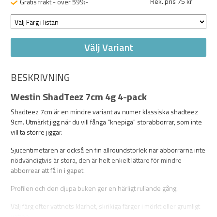
Rek. pris 75 kr
Gratis frakt - över 599:-
Välj Variant
BESKRIVNING
Westin ShadTeez 7cm 4g 4-pack
Shadteez 7cm är en mindre variant av numer klassiska shadteez
9cm. Utmärkt jigg när du vill fånga "knepiga" storabborrar, som inte
vill ta större jiggar.
Sjucentimetaren är också en fin allroundstorlek när abborrarna inte
nödvändigtvis är stora, den är helt enkelt lättare för mindre
abborrear att få in i gapet.
Profilen och den djupa buken ger en härligt rullande gång.
Välj färg efter vattnets klarhet, skrikiga färger i mörkt eller grumligt
vatten.