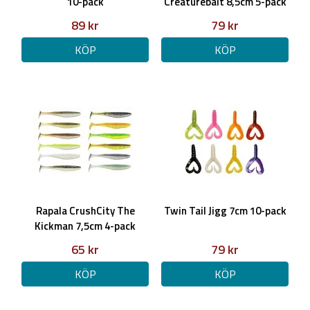
10-pack
Creaturebait 8,5cm 5-pack
89 kr
79 kr
KÖP
KÖP
Rapala CrushCity The
Twin Tail Jigg 7cm 10-pack
Kickman 7,5cm 4-pack
65 kr
79 kr
KÖP
KÖP