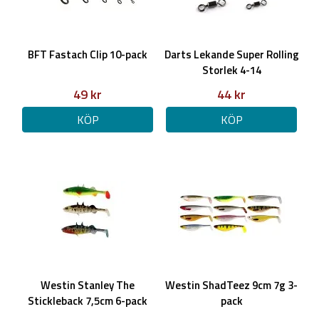
BFT Fastach Clip 10-pack
Darts Lekande Super Rolling
Storlek 4-14
49 kr
44 kr
KÖP
KÖP
Westin Stanley The
Westin ShadTeez 9cm 7g 3-
Stickleback 7,5cm 6-pack
pack