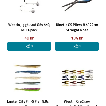
Westin jigghuvud Gös 5/0,
Kinetic CS Pliers 8,5" 22cm
6/0 3-pack
Straight Nose
49 kr
134 kr
KÖP
KÖP
Lunker City Fin-S Fish 8,9cm
Westin CreCraw