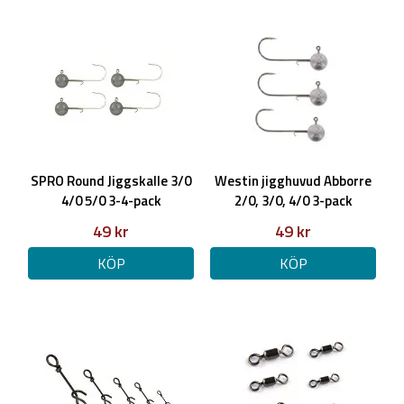
SPRO Round Jiggskalle 3/0
Westin jigghuvud Abborre
4/0 5/0 3-4-pack
2/0, 3/0, 4/0 3-pack
49 kr
49 kr
KÖP
KÖP