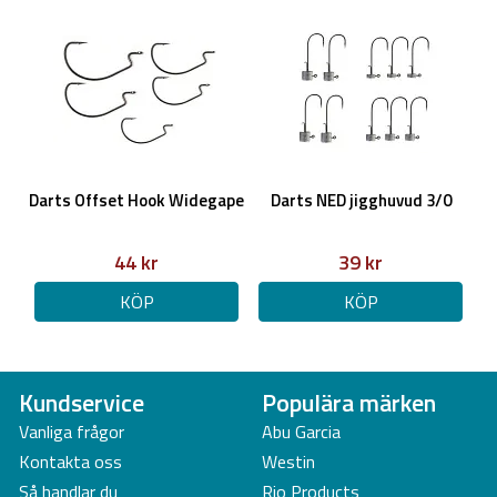
Darts Offset Hook Widegape
Darts NED jigghuvud 3/0
44 kr
39 kr
KÖP
KÖP
Kundservice
Populära märken
Vanliga frågor
Abu Garcia
Kontakta oss
Westin
Så handlar du
Rio Products