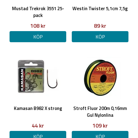
Mustad Trekrok 3551 25-
Westin Twister 5,1cm 7,5g
pack
108 kr
89 kr
KÖP
KÖP
Kamasan B982 X strong
Stroft Fluor 200m 0,16mm
Gul Nylonlina
44 kr
109 kr
KÖP
KÖP