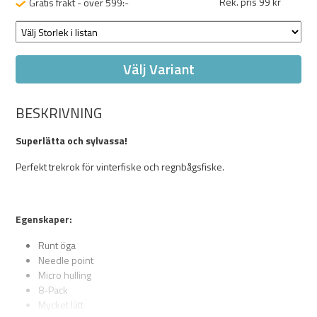
Rek. pris 99 kr
Gratis frakt - över 599:-
Välj Variant
BESKRIVNING
Superlätta och sylvassa!
Perfekt trekrok för vinterfiske och regnbågsfiske.
Egenskaper:
Runt öga
Needle point
Micro hulling
8-Pack
Mycket lätt