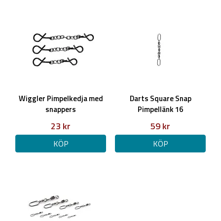
Wiggler Pimpelkedja med
Darts Square Snap
snappers
Pimpellänk 16
23 kr
59 kr
KÖP
KÖP