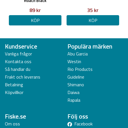
Roach Black
89 kr
35 kr
KÖP
KÖP
Kundservice
Populära märken
Vanliga frågor
Abu Garcia
Kontakta oss
Westin
Så handlar du
Rio Products
Frakt och leverans
Guideline
Betalning
Shimano
Köpvillkor
Daiwa
Rapala
Fiske.se
Följ oss
Om oss
Facebook