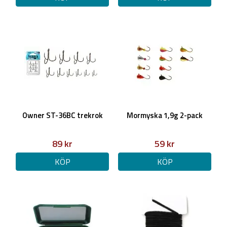
Owner ST-36BC trekrok
Mormyska 1,9g 2-pack
89 kr
59 kr
KÖP
KÖP