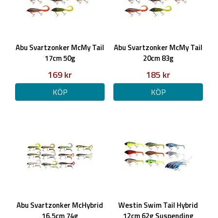
Abu Svartzonker McMy Tail
Abu Svartzonker McMy Tail
17cm 50g
20cm 83g
169 kr
185 kr
KÖP
KÖP
Abu Svartzonker McHybrid
Westin Swim Tail Hybrid
16.5cm 74g
12cm 62g Suspending