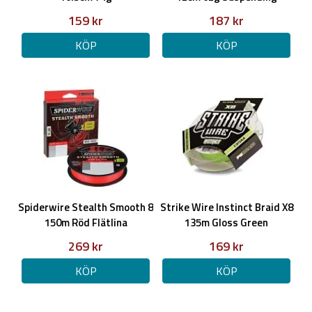
159 kr
187 kr
KÖP
KÖP
Spiderwire Stealth Smooth 8
Strike Wire Instinct Braid X8
150m Röd Flätlina
135m Gloss Green
269 kr
169 kr
KÖP
KÖP