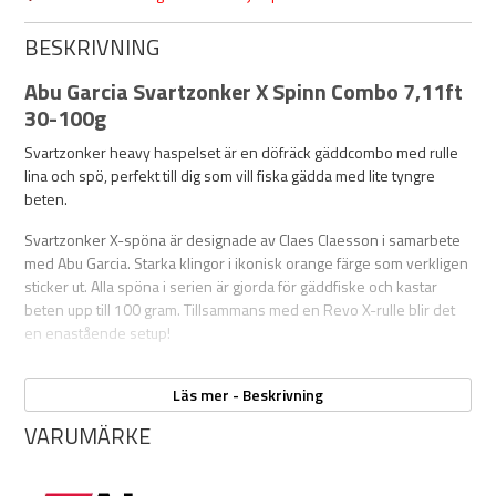
BESKRIVNING
Abu Garcia Svartzonker X Spinn Combo 7,11ft
30-100g
Svartzonker heavy haspelset är en döfräck gäddcombo med rulle
lina och spö, perfekt till dig som vill fiska gädda med lite tyngre
beten.
Svartzonker X-spöna är designade av Claes Claesson i samarbete
med Abu Garcia. Starka klingor i ikonisk orange färge som verkligen
sticker ut. Alla spöna i serien är gjorda för gäddfiske och kastar
beten upp till 100 gram. Tillsammans med en Revo X-rulle blir det
en enastående setup!
Specifikationer spö:
Läs mer - Beskrivning
30T-kolfiberklinga med snabb aktion
VARUMÄRKE
Rostfria LTS-spöringar
Lätt och skönt rullfäste
Designat för medeltungt gäddfiske