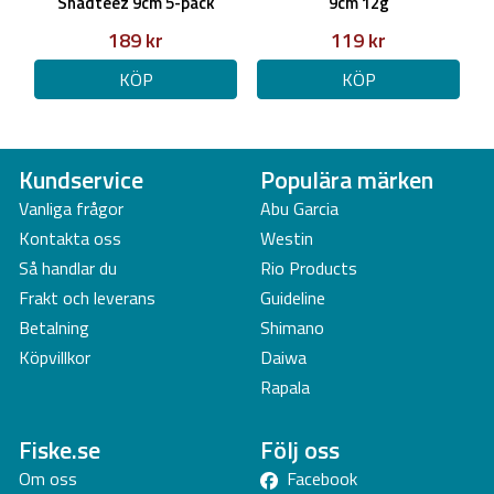
Shadteez 9cm 5-pack
9cm 12g
189 kr
119 kr
KÖP
KÖP
Kundservice
Populära märken
Vanliga frågor
Abu Garcia
Kontakta oss
Westin
Så handlar du
Rio Products
Frakt och leverans
Guideline
Betalning
Shimano
Köpvillkor
Daiwa
Rapala
Fiske.se
Följ oss
Om oss
Facebook