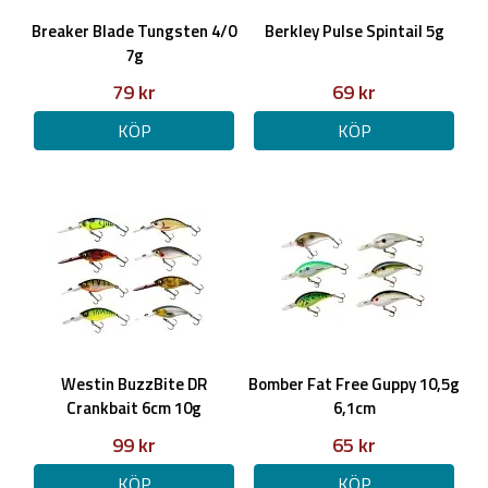
Breaker Blade Tungsten 4/0
Berkley Pulse Spintail 5g
7g
79 kr
69 kr
KÖP
KÖP
Westin BuzzBite DR
Bomber Fat Free Guppy 10,5g
Crankbait 6cm 10g
6,1cm
99 kr
65 kr
KÖP
KÖP