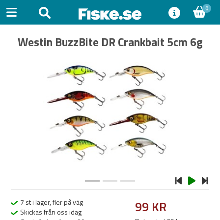
0
Westin BuzzBite DR Crankbait 5cm 6g
Previous
Next
7 st i lager, fler på väg
99 KR
Skickas från oss idag