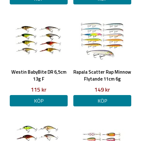
Westin BabyBite DR 6,5cm
Rapala Scatter Rap Minnow
13g F
Flytande 11cm 6g
115 kr
149 kr
KÖP
KÖP