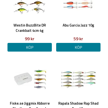
Westin BuzzBite DR
Abu Garcia Jazz 10g
Crankbait 4cm 4g
99 kr
59 kr
KÖP
KÖP
Fiske.se Jiggmix Abborre
Rapala Shadow Rap Shad