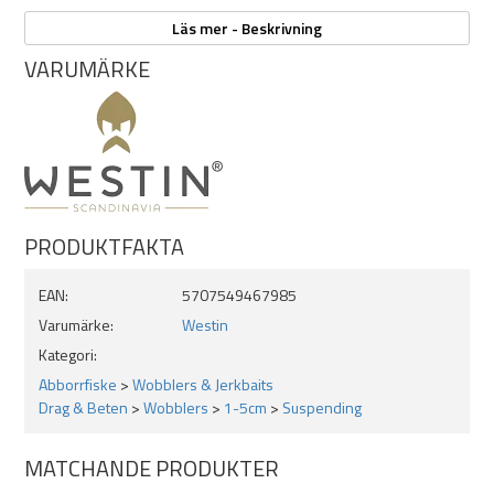
Buzzbite simmar med en högfrekvent gång som bidrar till
Läs mer - Beskrivning
fångstattraktionen.
VARUMÄRKE
OBS! Se bild 2 för färgkarta med text
Egenskaper:
Material: ABS-plast
PRODUKTFAKTA
Blyfri
Tight, aggressiv simrörelse
Sylvassa carbon steel krokar
EAN:
5707549467985
Haksked med genomgående wire
Varumärke:
Westin
Realistiska ögon
Kategori:
Detaljerade handmålade färger
Djupgående: 1-2,5 m
Abborrfiske
>
Wobblers & Jerkbaits
Drag & Beten
>
Wobblers
>
1-5cm
>
Suspending
MATCHANDE PRODUKTER