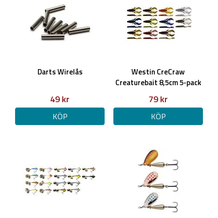
Darts Wirelås
Westin CreCraw
Creaturebait 8,5cm 5-pack
49 kr
79 kr
KÖP
KÖP