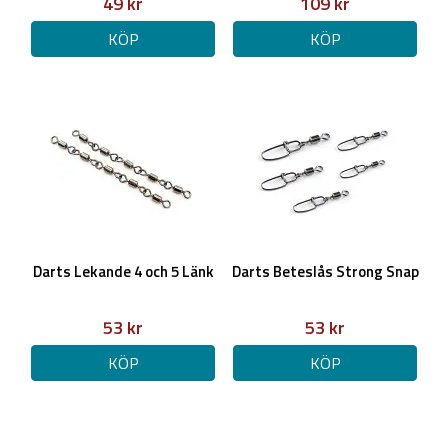
49 kr
109 kr
KÖP
KÖP
Darts Lekande 4 och 5 Länk
Darts Beteslås Strong Snap
53 kr
53 kr
KÖP
KÖP