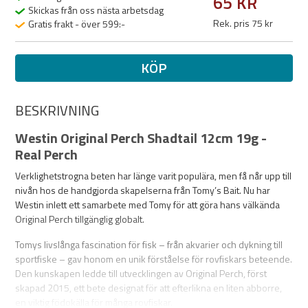
65 KR
Skickas från oss nästa arbetsdag
Rek. pris 75 kr
Gratis frakt - över 599:-
KÖP
BESKRIVNING
Westin Original Perch Shadtail 12cm 19g -
Real Perch
Verklighetstrogna beten har länge varit populära, men få når upp till
nivån hos de handgjorda skapelserna från Tomy’s Bait. Nu har
Westin inlett ett samarbete med Tomy för att göra hans välkända
Original Perch tillgänglig globalt.
Tomys livslånga fascination för fisk – från akvarier och dykning till
sportfiske – gav honom en unik förståelse för rovfiskars beteende.
Den kunskapen ledde till utvecklingen av Original Perch, först
skapad 2015, ett bete designat för att efterlikna en liten abborre,
en viktig födokälla för många rovfiskar.