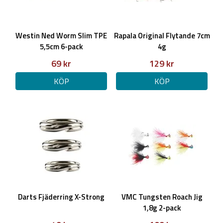
Westin Ned Worm Slim TPE
Rapala Original Flytande 7cm
5,5cm 6-pack
4g
69 kr
129 kr
KÖP
KÖP
Darts Fjäderring X-Strong
VMC Tungsten Roach Jig
1,8g 2-pack