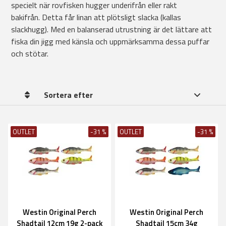
specielt när rovfisken hugger underifrån eller rakt
bakifrån. Detta får linan att plötsligt slacka (kallas
slackhugg). Med en balanserad utrustning är det lättare att
fiska din jigg med känsla och uppmärksamma dessa puffar
och stötar.
Sortera efter
OUTLET
-31 %
OUTLET
-31 %
Westin Original Perch
Westin Original Perch
Shadtail 12cm 19g 2-pack
Shadtail 15cm 34g