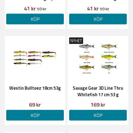
41 kr
41 kr
59 kr
59 kr
KÖP
KÖP
NYHET
Westin Bullteez 18cm 53g
Savage Gear 3D Line Thru
Whitefish 17 cm 53 g
69 kr
169 kr
KÖP
KÖP