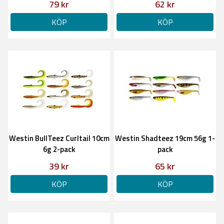
79 kr
62 kr
KÖP
KÖP
Westin BullTeez Curltail 10cm
Westin Shadteez 19cm 56g 1-
6g 2-pack
pack
39 kr
65 kr
KÖP
KÖP