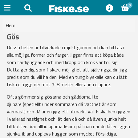
0
Hem
Gös
Dessa beten är tillverkade i mjukt gummi och kan hittas i
alla möjliga former och färger. Jiggar finns att köpa både
som färdigriggade och med kropp och krok var för sig.
Detta ger dig som fiskare möjlighet att själv rigga din jigg
precis som du vill ha den. Med en tung blyskalle kan du lätt
fiska din jigg ner mot 7-8 meter eller ännu djupare.
Ofta gömmer sig gösarna och gäddorna lite
djupare (speciellt under sommaren då vattnet är som
varmast) och då är en jigg ett utmärkt val. Fiska hem jiggen
i varierad hastighet och låt den då och då även sjunka helt
till botten. Var alltid uppmärksam på linan när du låter jiggen
sjunka, ibland upplevs huggen som mycket försiktiga,