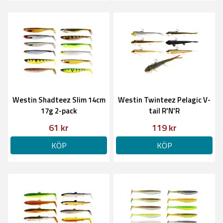
Westin Shadteez Slim 14cm
Westin Twinteez Pelagic V-
17g 2-pack
tail R'N'R
61 kr
119 kr
KÖP
KÖP