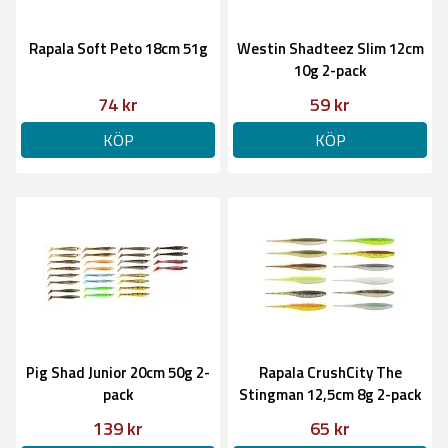
Rapala Soft Peto 18cm 51g
Westin Shadteez Slim 12cm
10g 2-pack
74 kr
59 kr
KÖP
KÖP
Pig Shad Junior 20cm 50g 2-
Rapala CrushCity The
pack
Stingman 12,5cm 8g 2-pack
139 kr
65 kr