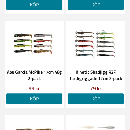
KÖP
KÖP
Abu Garcia McPike 17cm 48g
Kinetic Shadjigg R2F
2-pack
färdigriggade 12cm 2-pack
99 kr
79 kr
KÖP
KÖP