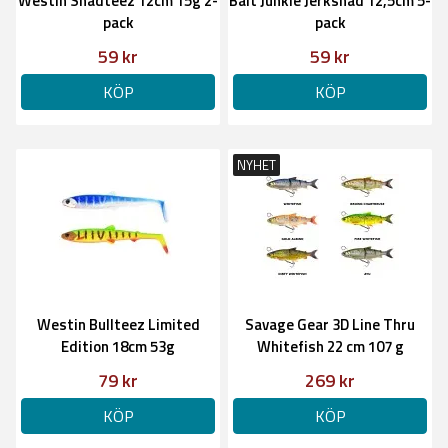
Westin Shadteez 12cm 15g 2-
Bait Junkie Jerkshad 12,5cm 5-
pack
pack
59 kr
59 kr
KÖP
KÖP
NYHET
Westin Bullteez Limited
Savage Gear 3D Line Thru
Edition 18cm 53g
Whitefish 22 cm 107 g
79 kr
269 kr
KÖP
KÖP