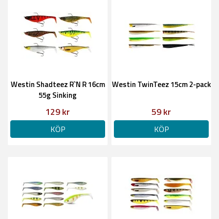
Westin Shadteez R`N R 16cm
Westin TwinTeez 15cm 2-pack
55g Sinking
129 kr
59 kr
KÖP
KÖP