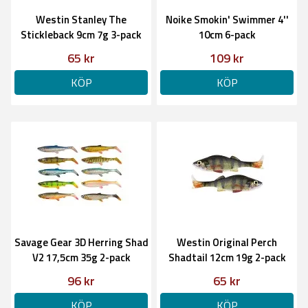
Westin Stanley The
Noike Smokin' Swimmer 4''
Stickleback 9cm 7g 3-pack
10cm 6-pack
65 kr
109 kr
KÖP
KÖP
Savage Gear 3D Herring Shad
Westin Original Perch
V2 17,5cm 35g 2-pack
Shadtail 12cm 19g 2-pack
96 kr
65 kr
KÖP
KÖP