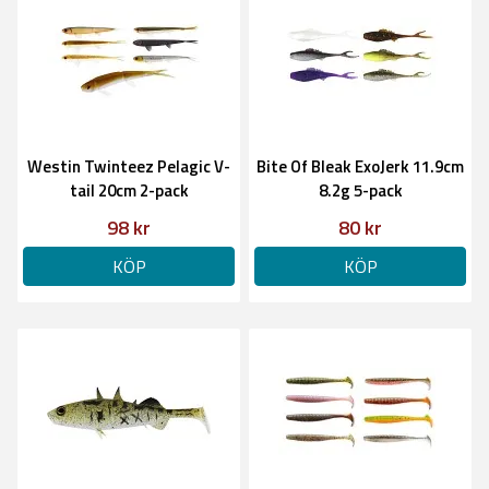
Westin Twinteez Pelagic V-
Bite Of Bleak ExoJerk 11.9cm
tail 20cm 2-pack
8.2g 5-pack
98 kr
80 kr
KÖP
KÖP