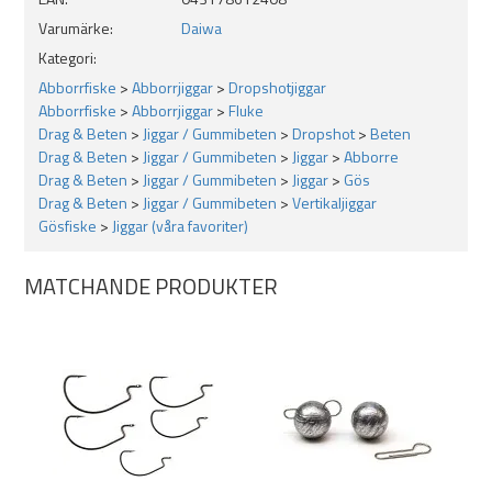
Längd: 12,5cm ( 5" )
Varumärke:
Daiwa
5-pack
Doft och smakimpregnerade med Daiwas Aminox system.
Kategori:
Förvaras optimalt i sin orginalförpacking.
Abborrfiske
>
Abborrjiggar
>
Dropshotjiggar
OBS!
Blanda inte ELASTOMAX-jiggar med vanliga plastisol-
Abborrfiske
>
Abborrjiggar
>
Fluke
jiggar då de kan reagera och smälta ihop.
Drag & Beten
>
Jiggar / Gummibeten
>
Dropshot
>
Beten
Drag & Beten
>
Jiggar / Gummibeten
>
Jiggar
>
Abborre
Drag & Beten
>
Jiggar / Gummibeten
>
Jiggar
>
Gös
Drag & Beten
>
Jiggar / Gummibeten
>
Vertikaljiggar
Gösfiske
>
Jiggar (våra favoriter)
MATCHANDE PRODUKTER