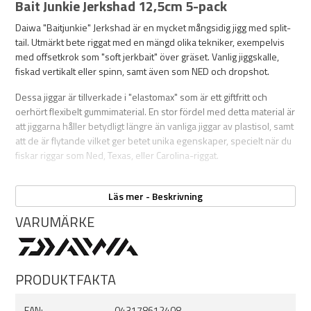
Bait Junkie Jerkshad 12,5cm 5-pack
Daiwa "Baitjunkie" Jerkshad är en mycket mångsidig jigg med split-
tail. Utmärkt bete riggat med en mängd olika tekniker, exempelvis
med offsetkrok som "soft jerkbait" över gräset. Vanlig jiggskalle,
fiskad vertikalt eller spinn, samt även som NED och dropshot.
Dessa jiggar är tillverkade i "elastomax"
som är ett giftfritt och
oerhört flexibelt gummimaterial. En stor fördel med detta material är
att jiggarna håller betydligt längre än vanliga jiggar av plastisol, samt
att de är flytande vilket ger betet unika egenskaper, specielt när du
fiskar riggar som Ned, Texas, eller Carolina-riggat.
Baitjunkie Jerkshad är kort sagt ett mjukbete som är väldigt
allround, med egenskaper som gör att det fungerar till ett flertal
Läs mer - Beskrivning
tekniker.
VARUMÄRKE
OBS!
Blanda inte ELASTOMAX-jiggar med vanliga plastisol-jiggar då
de kan reagera och smälta ihop.
PRODUKTFAKTA
Specifikationer:
EAN:
043178612408