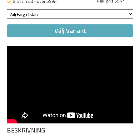
Rek. pris 69 kr
Gratis frakt - över 599:-
Välj Variant
BESKRIVNING