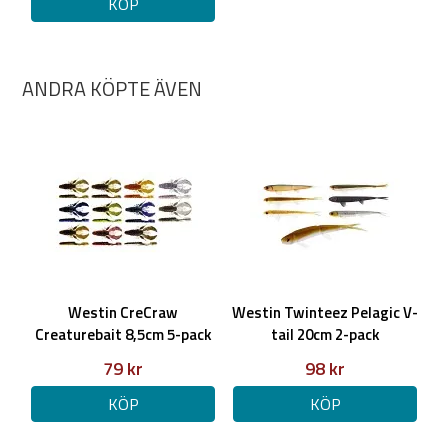
KÖP
ANDRA KÖPTE ÄVEN
Westin CreCraw
Westin Twinteez Pelagic V-
Creaturebait 8,5cm 5-pack
tail 20cm 2-pack
79 kr
98 kr
KÖP
KÖP