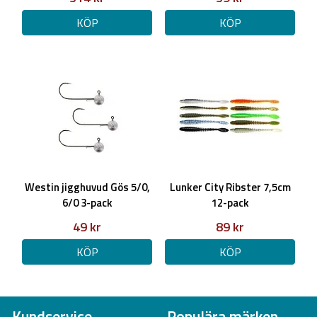
KÖP
KÖP
Westin jigghuvud Gös 5/0,
Lunker City Ribster 7,5cm
6/0 3-pack
12-pack
49 kr
89 kr
KÖP
KÖP
Kundservice
Populära märken