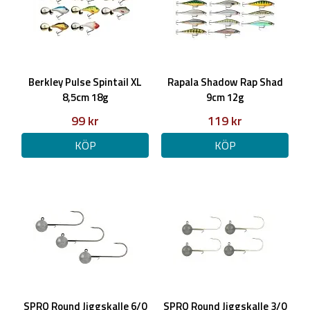
Berkley Pulse Spintail XL
Rapala Shadow Rap Shad
8,5cm 18g
9cm 12g
99 kr
119 kr
KÖP
KÖP
SPRO Round Jiggskalle 6/0
SPRO Round Jiggskalle 3/0