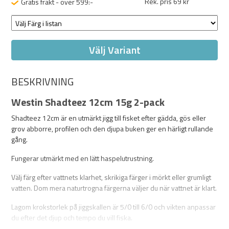
Rek. pris 69 kr
Gratis frakt - över 599:-
Välj Variant
BESKRIVNING
Westin Shadteez 12cm 15g 2-pack
Shadteez 12cm är en utmärkt jigg till fisket efter gädda, gös eller
grov abborre, profilen och den djupa buken ger en härligt rullande
gång.
Fungerar utmärkt med en lätt haspelutrustning.
Välj färg efter vattnets klarhet, skrikiga färger i mörkt eller grumligt
vatten. Dom mera naturtrogna färgerna väljer du när vattnet är klart.
Lagom krokstorlek på jiggskallen är 5/0 till 6/0 och vikten anpassar
du efter det djup och tempo du vill fiska.