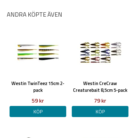
ANDRA KÖPTE ÄVEN
Westin TwinTeez 15cm 2-
Westin CreCraw
pack
Creaturebait 8,5cm 5-pack
59 kr
79 kr
KÖP
KÖP