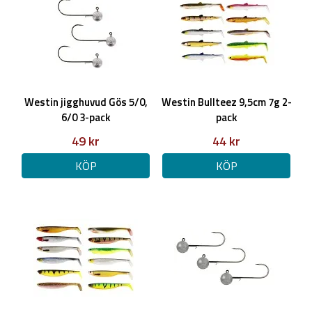
Westin jigghuvud Gös 5/0,
Westin Bullteez 9,5cm 7g 2-
6/0 3-pack
pack
49 kr
44 kr
KÖP
KÖP