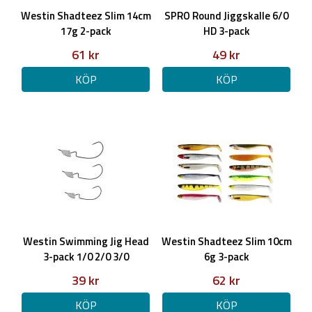
Westin Shadteez Slim 14cm
SPRO Round Jiggskalle 6/0
17g 2-pack
HD 3-pack
61 kr
49 kr
KÖP
KÖP
Westin Swimming Jig Head
Westin Shadteez Slim 10cm
3-pack 1/0 2/0 3/0
6g 3-pack
39 kr
62 kr
KÖP
KÖP