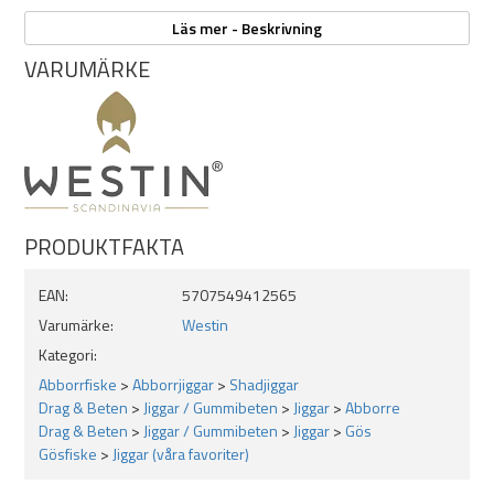
Läs mer - Beskrivning
Egenskaper:
VARUMÄRKE
Optimerad flexibilitet
Realistiska ögon
Handmålade detaljerade färger
12cm 15g
2 pack
Lämplig storlek på jiggskalle: 6/0
PRODUKTFAKTA
EAN:
5707549412565
Varumärke:
Westin
Kategori:
Abborrfiske
>
Abborrjiggar
>
Shadjiggar
Drag & Beten
>
Jiggar / Gummibeten
>
Jiggar
>
Abborre
Drag & Beten
>
Jiggar / Gummibeten
>
Jiggar
>
Gös
Gösfiske
>
Jiggar (våra favoriter)