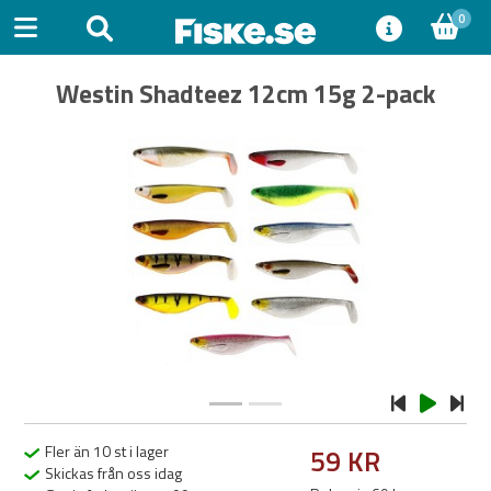
0
Westin Shadteez 12cm 15g 2-pack
Previous
Next
Fler än 10 st i lager
59 KR
Skickas från oss idag