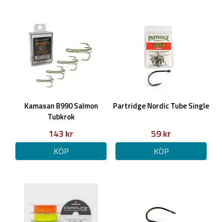
Kamasan B990 Salmon
Partridge Nordic Tube Single
Tubkrok
143 kr
59 kr
KÖP
KÖP