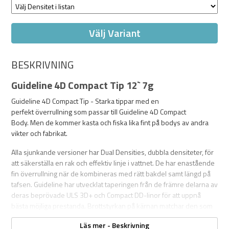
Välj Variant
BESKRIVNING
Guideline 4D Compact Tip 12` 7g
Guideline 4D Compact Tip - Starka tippar med en
perfekt överrullning som passar till Guideline 4D Compact
Body. Men de kommer kasta och fiska lika fint på bodys av andra
vikter och fabrikat.
Alla sjunkande versioner har Dual Densities, dubbla densiteter, för
att säkerställa en rak och effektiv linje i vattnet. De har enastående
fin överrullning när de kombineras med rätt bakdel samt längd på
tafsen. Guideline har utvecklat taperingen från de främre delarna av
deras beprövade ULS 3D+ och Compact DD-linor för att uppnå
bästa möjliga prestanda. Brottstyrkan på kärnan matchar den som
sitter i 4D Compact bakdelarna och har hög hållbarhet, och
Läs mer - Beskrivning
spetsarna är uppbyggda på deras beprövade Direct Contact™ kärna