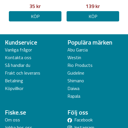
35 kr
139 kr
KÖP
KÖP
Kundservice
Populära märken
Vanliga frågor
Abu Garcia
Kontakta oss
Westin
Så handlar du
Rio Products
Frakt och leverans
Guideline
Betalning
Shimano
Köpvillkor
Daiwa
Rapala
Fiske.se
Följ oss
Om oss
Facebook
Jobba hos oss
Instagram