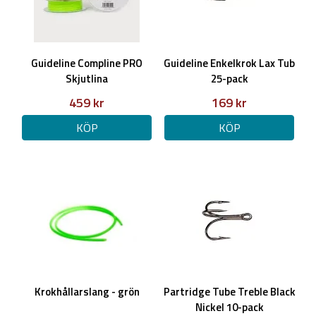
Guideline Compline PRO
Guideline Enkelkrok Lax Tub
Skjutlina
25-pack
459 kr
169 kr
KÖP
KÖP
Krokhållarslang - grön
Partridge Tube Treble Black
Nickel 10-pack