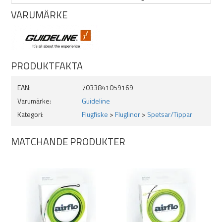
med endast 6% stretch. Alla tipar har starka, förstärkta öglor i båda
VARUMÄRKE
ändar och har tryckt ID-märkning vid den övre öglan för enkel
identifiering av vikt, längd och densitet.
PRODUKTFAKTA
EAN:
7033841059169
Varumärke:
Guideline
Kategori:
Flugfiske
>
Fluglinor
>
Spetsar/Tippar
MATCHANDE PRODUKTER