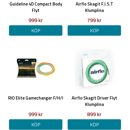
Guideline 4D Compact Body
Airflo Skagit F.I.S.T
Flyt
Klumplina
999 kr
799 kr
KÖP
KÖP
RIO Elite Gamechanger F/H/I
Airflo Skagit Driver Flyt
Klumplina
999 kr
899 kr
KÖP
KÖP