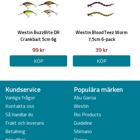
Westin BuzzBite DR
Westin BloodTeez Worm
Crankbait 5cm 6g
7,5cm 6-pack
99 kr
39 kr
KÖP
KÖP
Kundservice
Populära märken
Vanliga frågor
Abu Garcia
Kontakta oss
Westin
Så handlar du
Rio Products
Frakt och leverans
Guideline
Betalning
Shimano
Köpvillkor
Daiwa