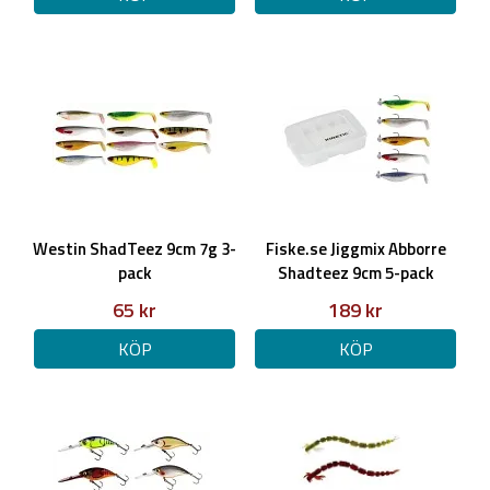
Westin ShadTeez 9cm 7g 3-
Fiske.se Jiggmix Abborre
pack
Shadteez 9cm 5-pack
65 kr
189 kr
KÖP
KÖP