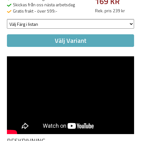
169 KR
Skickas från oss nästa arbetsdag
Rek. pris 239 kr
Gratis frakt - över 599:-
Välj Variant
BESKRIVNING