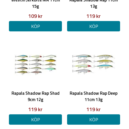
15g
13g
109 kr
119 kr
KÖP
KÖP
Rapala Shadow Rap Shad
Rapala Shadow Rap Deep
9cm 12g
11cm 13g
119 kr
119 kr
KÖP
KÖP