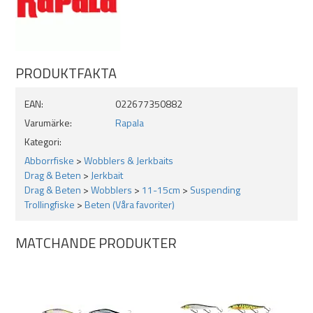
Tips!
laborera med antalet krokar, gods och storlek för att ge betet
andra egenskaper.
Specifikationer:
PRODUKTFAKTA
Längd: 11cm
Vikt: 14g
EAN:
022677350882
Djupgående: 1,5-1,9m
Varumärke:
Rapala
Oregelbundet rörelsemönster
Kategori:
Suspending = Svävande
Lättfiskat. Sticker ut åt sidorna vid jerk
Abborrfiske
>
Wobblers & Jerkbaits
3D High Quality Finish
Drag & Beten
>
Jerkbait
MaxCast System = långa kast
Drag & Beten
>
Wobblers
>
11-15cm
>
Suspending
Kraftfulla och slitstarka fjäderringar
Trollingfiske
>
Beten (Våra favoriter)
Sylvassa VMC Redline 7544 CT krokar
MATCHANDE PRODUKTER