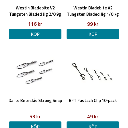
Westin Bladebite V2
Westin Bladebite V2
Tungsten Bladed Jig 2/0 9g
Tungsten Bladed Jig 1/0 7g
116 kr
99 kr
KÖP
KÖP
Darts Beteslås Strong Snap
BFT Fastach Clip 10-pack
53 kr
49 kr
KÖP
KÖP