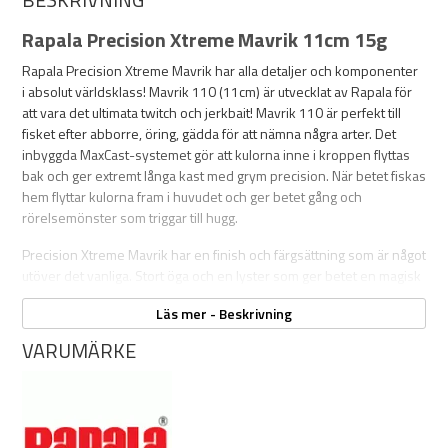
Rapala Precision Xtreme Mavrik 11cm 15g
Rapala Precision Xtreme Mavrik har alla detaljer och komponenter
i absolut världsklass! Mavrik 110 (11cm) är utvecklat av Rapala för
att vara det ultimata twitch och jerkbait! Mavrik 110 är perfekt till
fisket efter abborre, öring, gädda för att nämna några arter. Det
inbyggda MaxCast-systemet gör att kulorna inne i kroppen flyttas
bak och ger extremt långa kast med grym precision. När betet fiskas
hem flyttar kulorna fram i huvudet och ger betet gång och
rörelsemönster som triggar till hugg.
Precision Xtreme Mavrik har en finish och färgsättning som är något
utöver det vanliga. Stort öga och en lyster som ger betet en magisk
fisklighet.
Läs mer - Beskrivning
Fiska hem betet med korta, rappa twitchar så vrider Mavrik upp sig
VARUMÄRKE
nästan 180 grader. I pausen "hänger" Mavrik i vattnet, likt en
skadad kraftlös och lättfångad liten betesfisk, med huvudet snett
nedåt i vattnet en egenskap som ingen rovfisk kan motså!
Mav är utrustad med sylvassa trekrokar ur VMCs 75-serie.