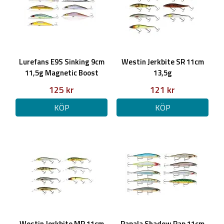
Lurefans E9S Sinking 9cm
Westin Jerkbite SR 11cm
11,5g Magnetic Boost
13,5g
125 kr
121 kr
KÖP
KÖP
Westin Jerkbite MR 11cm
Rapala Shadow Rap 11cm